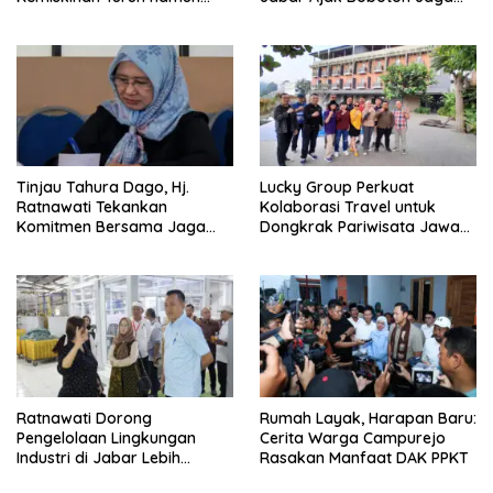
Ketimpangan Meningkat
Ketertiban
Tinjau Tahura Dago, Hj.
Lucky Group Perkuat
Ratnawati Tekankan
Kolaborasi Travel untuk
Komitmen Bersama Jaga
Dongkrak Pariwisata Jawa
Kawasan Konservasi
Barat
Ratnawati Dorong
Rumah Layak, Harapan Baru:
Pengelolaan Lingkungan
Cerita Warga Campurejo
Industri di Jabar Lebih
Rasakan Manfaat DAK PPKT
Berkelanjutan