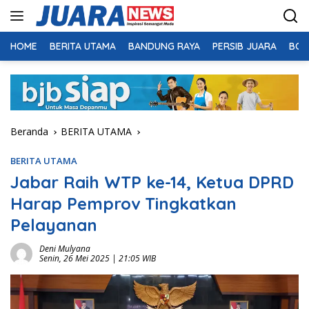
Langsung
ke
konten
HOME
BERITA UTAMA
BANDUNG RAYA
PERSIB JUARA
BOL
Beranda
BERITA UTAMA
BERITA UTAMA
Jabar Raih WTP ke-14, Ketua DPRD
Harap Pemprov Tingkatkan
Pelayanan
Deni Mulyana
Senin, 26 Mei 2025 | 21:05 WIB