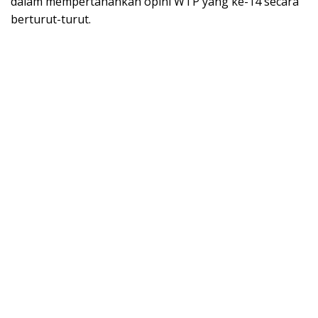
dalam mempertahankan opini WTP yang ke-14 secara
berturut-turut.