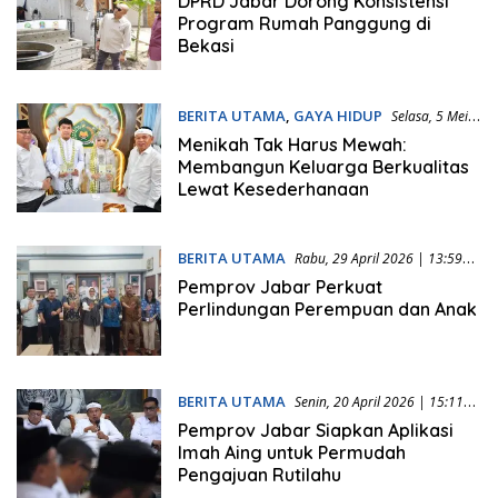
DPRD Jabar Dorong Konsistensi
Program Rumah Panggung di
Bekasi
BERITA UTAMA
,
GAYA HIDUP
Selasa, 5 Mei
2026 | 07:55 WIB
Menikah Tak Harus Mewah:
Membangun Keluarga Berkualitas
Lewat Kesederhanaan
BERITA UTAMA
Rabu, 29 April 2026 | 13:59
WIB
Pemprov Jabar Perkuat
Perlindungan Perempuan dan Anak
BERITA UTAMA
Senin, 20 April 2026 | 15:11
WIB
Pemprov Jabar Siapkan Aplikasi
Imah Aing untuk Permudah
Pengajuan Rutilahu