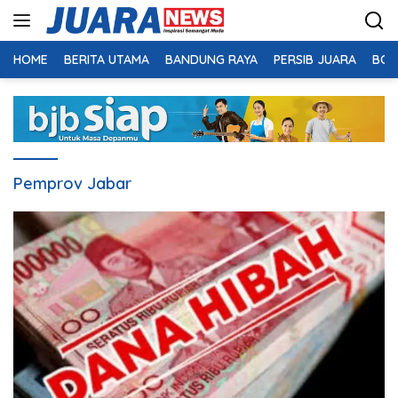
Langsung
ke
konten
HOME
BERITA UTAMA
BANDUNG RAYA
PERSIB JUARA
BOL
Pemprov Jabar