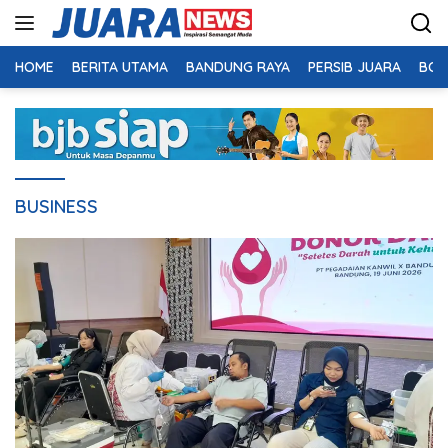
Langsung
ke
konten
HOME
BERITA UTAMA
BANDUNG RAYA
PERSIB JUARA
BOL
BUSINESS