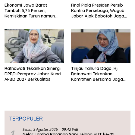
Ekonomi Jawa Barat
Final Piala Presiden Persib
Tumbuh 5,73 Persen,
Kontra Persebaya, Wagub
Kemiskinan Turun namun
Jabar Ajak Bobotoh Jaga
Ketimpangan Meningkat
Ketertiban
Ratnawati Tekankan Sinergi
Tinjau Tahura Dago, Hj.
DPRD-Pemprov Jabar Kunci
Ratnawati Tekankan
APBD 2027 Berkualitas
Komitmen Bersama Jaga
Kawasan Konservasi
TERPOPULER
1
Senin, 3 Agustus 2026 | 09:42 WIB
Gelar Lomba Karapan Sapi Jelang HUT ke-25