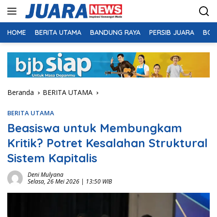
Langsung
ke
konten
HOME
BERITA UTAMA
BANDUNG RAYA
PERSIB JUARA
BOL
Beranda
BERITA UTAMA
BERITA UTAMA
Beasiswa untuk Membungkam
Kritik? Potret Kesalahan Struktural
Sistem Kapitalis
Deni Mulyana
Selasa, 26 Mei 2026 | 13:50 WIB