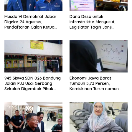
Musda VI Demokrat Jabar
Dana Desa untuk
Digelar 24 Agustus,
Infrastruktur Menyusut,
Pendaftaran Calon Ketua
Legislator Tagih Janji
DPD Segera Dibuka
Gubernur Dedi Urus Desa
945 Siswa SDN 026 Bandung
Ekonomi Jawa Barat
Jalani PJJ Usai Gerbang
Tumbuh 5,73 Persen,
Sekolah Digembok Pihak
Kemiskinan Turun namun
yang Klaim Ahli Waris
Ketimpangan Meningkat