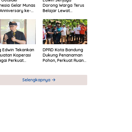
Outsider
Edwin Senjaya
nesia Gelar Munas
Dorong Warga Terus
Anniversary ke-
Belajar Lewat
i Dago Heritage
Pendidikan
Kesetaraan
g Edwin Tekankan
DPRD Kota Bandung
uatan Koperasi
Dukung Penanaman
gai Perkuat
Pohon, Perkuat Ruang
nomi Kerakyatan
Terbuka Hijau
Selengkapnya