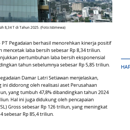
ih 8,34 T di Tahun 2025. (Foto:Istimewa)
 PT Pegadaian berhasil menorehkan kinerja positif
 mencetak laba bersih sebesar Rp 8,34 triliun.
unjukkan pertumbuhan laba bersih eksponensial
dingkan tahun sebelumnya sebesar Rp 5,85 triliun.
HA
egadaian Damar Latri Setiawan menjelaskan,
ini didorong oleh realisasi aset Perusahaan
iliun, yang tumbuh 47,8% dibandingkan tahun 2024
iliun. Hal ini juga didukung oleh pencapaian
SL) Gross sebesar Rp 126 triliun, yang meningkat
 sebesar Rp 85,4 triliun.