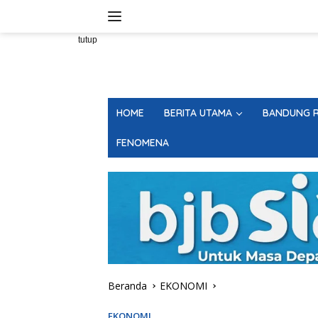
Langsung
ke
konten
tutup
HOME
BERITA UTAMA
BANDUNG R
FENOMENA
Beranda
EKONOMI
EKONOMI