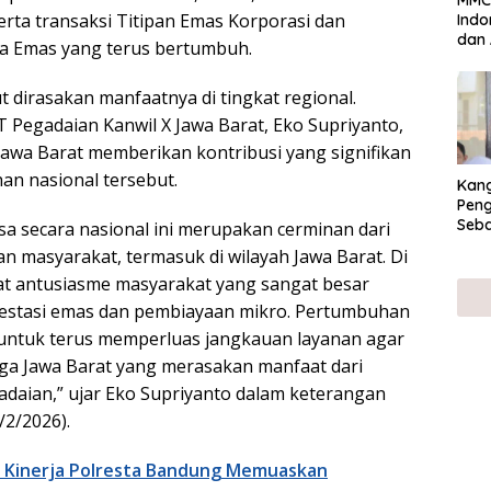
MMC 
erta transaksi Titipan Emas Korporasi dan
Indo
dan 
ja Emas yang terus bertumbuh.
38 d
ut dirasakan manfaatnya di tingkat regional.
 Pegadaian Kanwil X Jawa Barat, Eko Supriyanto,
wa Barat memberikan kontribusi yang signifikan
n nasional tersebut.
Kan
Peng
Seba
sa secara nasional ini merupakan cerminan dari
Eko
n masyarakat, termasuk di wilayah Jawa Barat. Di
hat antusiasme masyarakat yang sangat besar
vestasi emas dan pembiayaan mikro. Pertumbuhan
 untuk terus memperluas jangkauan layanan agar
ga Jawa Barat yang merasakan manfaat dari
daian,” ujar Eko Supriyanto dalam keterangan
/2/2026).
i Kinerja Polresta Bandung Memuaskan