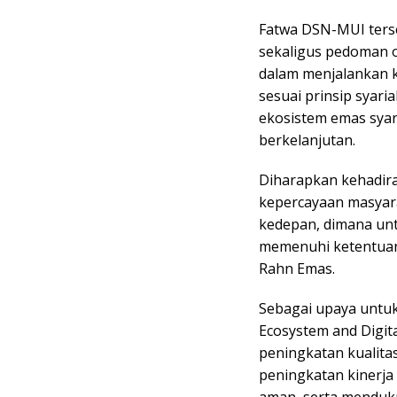
Fatwa DSN-MUI ters
sekaligus pedoman op
dalam menjalankan k
sesuai prinsip syari
ekosistem emas syari
berkelanjutan.
Diharapkan kehadir
kepercayaan masyar
kedepan, dimana unt
memenuhi ketentuan 
Rahn Emas.
Sebagai upaya untuk
Ecosystem and Digit
peningkatan kualita
peningkatan kinerja 