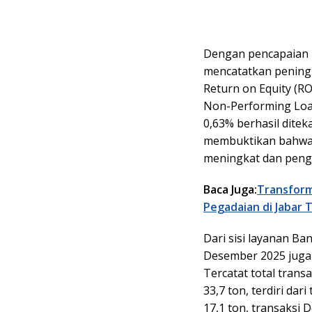
Dengan pencapaian k
mencatatkan peningk
Return on Equity (RO
Non-Performing Loan
0,63% berhasil ditek
membuktikan bahwa 
meningkat dan penge
Baca Juga:
Transforma
Pegadaian di Jabar 
Dari sisi layanan B
Desember 2025 jug
Tercatat total tran
33,7 ton, terdiri d
17,1 ton, transaksi 