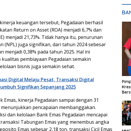
BA
inerja keuangan tersebut, Pegadaian berhasil
atan Return on Asset (ROA) menjadi 6,7% dan
E) menjadi 21,73%. Tidak hanya itu, penurunan
 (NPL) juga signifikan, dari tahun 2024 sebesar
an menjadi 0,38% pada tahun 2025. Hal ini
kualitas pembiayaan Pegadaian semakin
lolaan bisnis juga semakin sehat.
si Digital Melaju Pesat, Transaksi Digital
Pimp
Tumbuh Signifikan Sepanjang 2025
Kres
Ber
ank Emas, kinerja Pegadaian sampai dengan 31
a menunjukkan pencapaian membanggakan.
saksi dan kelolaan Bank Emas Pegadaian mencapai
ari transaksi Tabungan Emas yang menembus angka
Deposito Emas sebesar 2,18 ton, transaksi Cicil Emas