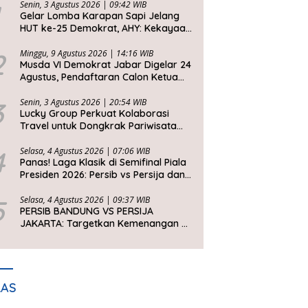
Senin, 3 Agustus 2026 | 09:42 WIB
Gelar Lomba Karapan Sapi Jelang
HUT ke-25 Demokrat, AHY: Kekayaan
Budaya Nusantara Harus Dijaga dan
Diwariskan
2
Minggu, 9 Agustus 2026 | 14:16 WIB
Musda VI Demokrat Jabar Digelar 24
Agustus, Pendaftaran Calon Ketua
DPD Segera Dibuka
3
Senin, 3 Agustus 2026 | 20:54 WIB
Lucky Group Perkuat Kolaborasi
Travel untuk Dongkrak Pariwisata
Jawa Barat
4
Selasa, 4 Agustus 2026 | 07:06 WIB
Panas! Laga Klasik di Semifinal Piala
Presiden 2026: Persib vs Persija dan
Persebaya vs Arema
5
Selasa, 4 Agustus 2026 | 09:37 WIB
PERSIB BANDUNG VS PERSIJA
JAKARTA: Targetkan Kemenangan di
Setiap Laga
LAS