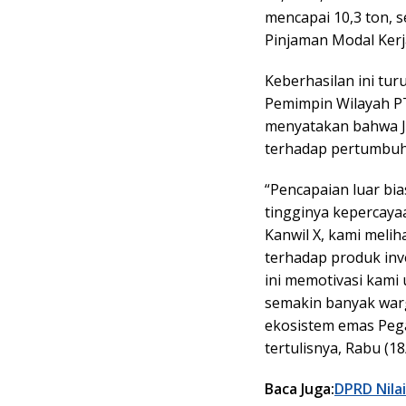
mencapai 10,3 ton, s
Pinjaman Modal Ker
Keberhasilan ini tur
Pemimpin Wilayah PT
menyatakan bahwa Ja
terhadap pertumbuha
“Pencapaian luar bia
tingginya kepercayaa
Kanwil X, kami meli
terhadap produk in
ini memotivasi kami
semakin banyak war
ekosistem emas Pega
tertulisnya, Rabu (18
Baca Juga:
DPRD Nila