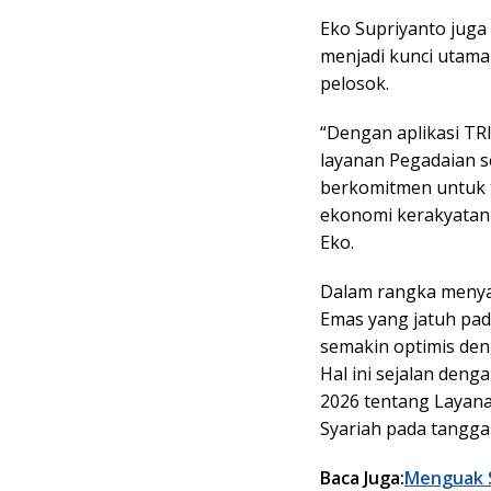
Eko Supriyanto juga
menjadi kunci utam
pelosok.
“Dengan aplikasi TR
layanan Pegadaian se
berkomitmen untuk t
ekonomi kerakyatan d
Eko.
Dalam rangka menya
Emas yang jatuh pad
semakin optimis de
Hal ini sejalan den
2026 tentang Layana
Syariah pada tanggal
Baca Juga:
Menguak S