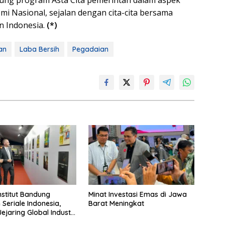
ung program Asta Cita pemerintah dalam aspek
 Nasional, sejalan dengan cita-cita bersama
 Indonesia.
(*)
an
Laba Bersih
Pegadaian
nstitut Bandung
Minat Investasi Emas di Jawa
 Seriale Indonesia,
Barat Meningkat
ejaring Global Industri