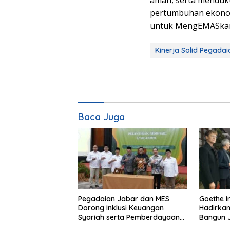
aman, serta menduk
pertumbuhan ekonomi
untuk MengEMASkan
Kinerja Solid Pegadai
Baca Juga
Pegadaian Jabar dan MES
Goethe I
Dorong Inklusi Keuangan
Hadirkan
Syariah serta Pemberdayaan
Bangun J
UMKM
Serial