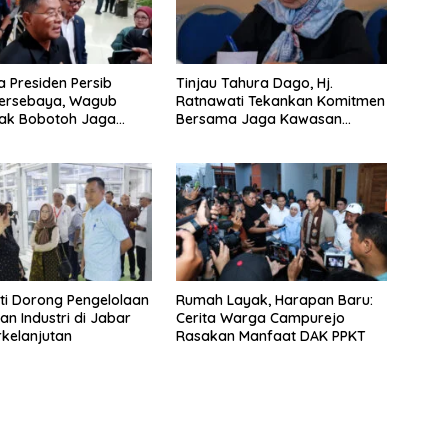
la Presiden Persib
Tinjau Tahura Dago, Hj.
Persebaya, Wagub
Ratnawati Tekankan Komitmen
jak Bobotoh Jaga
Bersama Jaga Kawasan
an
Konservasi
i Dorong Pengelolaan
Rumah Layak, Harapan Baru:
an Industri di Jabar
Cerita Warga Campurejo
rkelanjutan
Rasakan Manfaat DAK PPKT