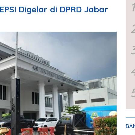
1
PSI Digelar di DPRD Jabar
BA