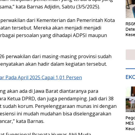
sama,” kata Barnas Adjidin, Sabtu (3/5/2025).
perwakilan dari Kementerian dan Pemerintah Kota
RSGM
iatan tersebut. Mereka akan menjadi menjadi
Dete
Kese
erbagai persoalan yang dihadapi ADPSI maupun
mela
di S
 26 perwakilan dari masing-masing provinsi sudah
nyatakan akan hadir dalam kegiatan tersebut.
EKO
bar Pada April 2025 Capai 1,01 Persen
ng akan ada di Jawa Barat diantaranya para
ara Ketua DPRD, dan juga pendamping. Jadi dari 38
kut sudah korum. Penyelenggaraan munas ini dengan
esiensi ini mudah mudahan bisa diselenggarakan
Peg
ncar,” kata Barnas.
MES 
Keu
ser
bat Fungsional Pranata Humas Ahli Muda