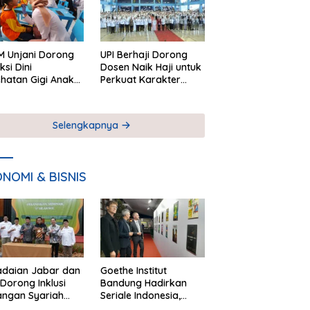
 Unjani Dorong
UPI Berhaji Dorong
ksi Dini
Dosen Naik Haji untuk
hatan Gigi Anak
Perkuat Karakter
lui Pemeriksaan
Akademik
ekolah
Selengkapnya
NOMI & BISNIS
adaian Jabar dan
Goethe Institut
Dorong Inklusi
Bandung Hadirkan
angan Syariah
Seriale Indonesia,
ta Pemberdayaan
Bangun Jejaring