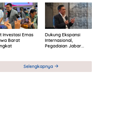
M
Global Industri Serial
t Investasi Emas
Dukung Ekspansi
awa Barat
Internasional,
ngkat
Pegadaian Jabar
Perkuat Sinergi untuk
Keberhasilan
Pegadaian Timor
Selengkapnya
Leste