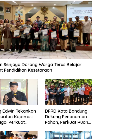
n Senjaya Dorong Warga Terus Belajar
t Pendidikan Kesetaraan
g Edwin Tekankan
DPRD Kota Bandung
uatan Koperasi
Dukung Penanaman
gai Perkuat
Pohon, Perkuat Ruang
nomi Kerakyatan
Terbuka Hijau