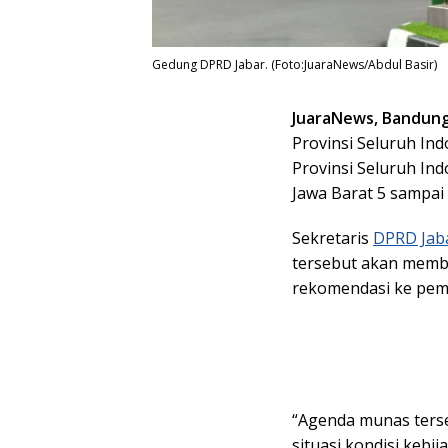
Gedung DPRD Jabar. (Foto:JuaraNews/Abdul Basir)
JuaraNews, Bandun
Provinsi Seluruh Ind
Provinsi Seluruh In
Jawa Barat 5 sampai
Sekretaris
DPRD Jab
tersebut akan memba
rekomendasi ke pem
“Agenda munas ters
situasi kondisi keb