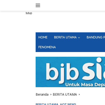
Langsung
ke
konten
tutup
HOME
BERITA UTAMA
BANDUNG R
FENOMENA
Beranda
BERITA UTAMA
BERITA UTAMA
,
HOT NEWS