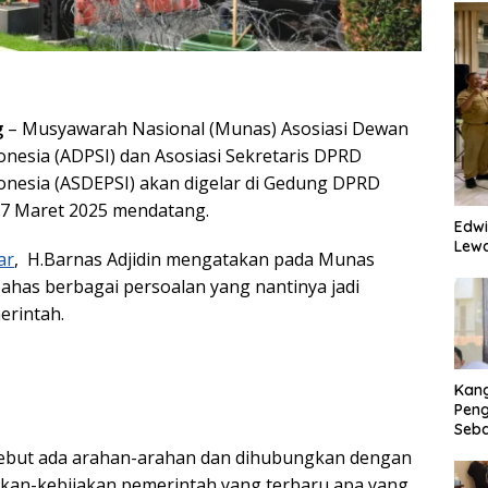
g
– Musyawarah Nasional (Munas) Asosiasi Dewan
onesia (ADPSI) dan Asosiasi Sekretaris DPRD
donesia (ASDEPSI) akan digelar di Gedung DPRD
 7 Maret 2025 mendatang.
Edwi
Lewa
ar
, H.Barnas Adjidin mengatakan pada Munas
has berbagai persoalan yang nantinya jadi
erintah.
Kan
Peng
Seba
Eko
ebut ada arahan-arahan dan dihubungkan dengan
ijakan-kebijakan pemerintah yang terbaru apa yang