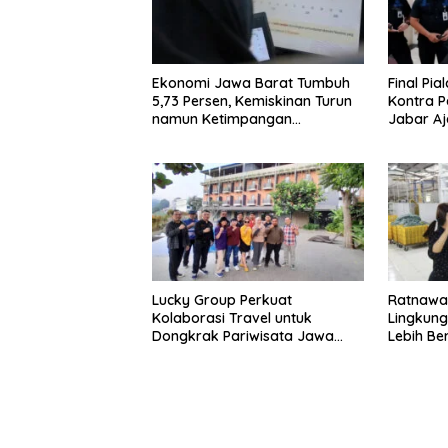
Ekonomi Jawa Barat Tumbuh
Final Pia
5,73 Persen, Kemiskinan Turun
Kontra 
namun Ketimpangan
Jabar A
Meningkat
Ketertib
Lucky Group Perkuat
Ratnawat
Kolaborasi Travel untuk
Lingkung
Dongkrak Pariwisata Jawa
Lebih Be
Barat