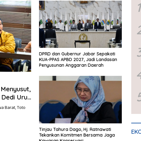
1
DPRD dan Gubernur Jabar Sepakati
KUA-PPAS APBD 2027, Jadi Landasan
Penyusunan Anggaran Daerah
 Menyusut,
r Dedi Urus
a Barat, Toto
Tinjau Tahura Dago, Hj. Ratnawati
EKO
Tekankan Komitmen Bersama Jaga
Kawasan Konservasi