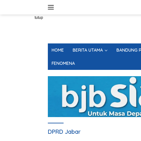
Langsung
ke
konten
tutup
HOME
BERITA UTAMA
BANDUNG R
FENOMENA
DPRD Jabar