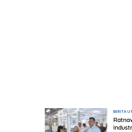
BERITA 
Ratnaw
Indust