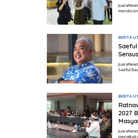
JuaraNews,
mendorong
BERITA 
Saeful
Sensu
JuaraNews,
Saeful Ba
BERITA 
Ratna
2027 B
Masya
JuaraNews,
mengikuti