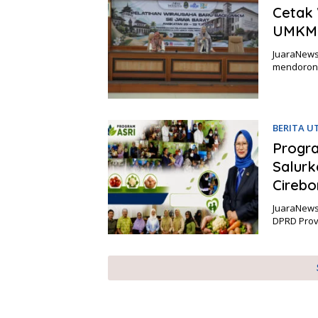
Cetak 
UMKM 
JuaraNews,
mendorong
BERITA 
Progra
Salurk
Cirebo
JuaraNews,
DPRD Prov