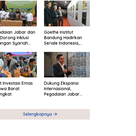
adaian Jabar dan
Goethe Institut
Dorong Inklusi
Bandung Hadirkan
angan Syariah
Seriale Indonesia,
ta Pemberdayaan
Bangun Jejaring
M
Global Industri Serial
t Investasi Emas
Dukung Ekspansi
awa Barat
Internasional,
ngkat
Pegadaian Jabar
Perkuat Sinergi untuk
Keberhasilan
Pegadaian Timor
Selengkapnya
Leste