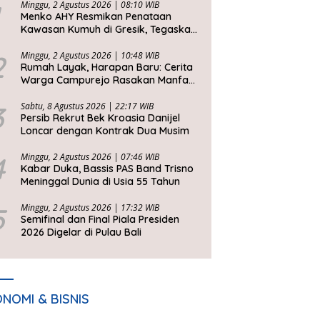
Minggu, 2 Agustus 2026 | 08:10 WIB
Menko AHY Resmikan Penataan
Kawasan Kumuh di Gresik, Tegaskan
Rumah Layak Huni Fondasi
Kesejahteraan Rakyat
2
Minggu, 2 Agustus 2026 | 10:48 WIB
Rumah Layak, Harapan Baru: Cerita
Warga Campurejo Rasakan Manfaat
DAK PPKT
3
Sabtu, 8 Agustus 2026 | 22:17 WIB
Persib Rekrut Bek Kroasia Danijel
Loncar dengan Kontrak Dua Musim
4
Minggu, 2 Agustus 2026 | 07:46 WIB
Kabar Duka, Bassis PAS Band Trisno
Meninggal Dunia di Usia 55 Tahun
5
Minggu, 2 Agustus 2026 | 17:32 WIB
Semifinal dan Final Piala Presiden
2026 Digelar di Pulau Bali
NOMI & BISNIS