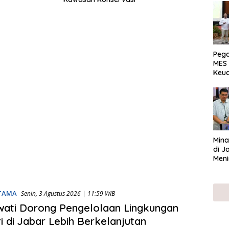
Peg
MES 
Keu
ser
UMK
Mina
di J
Meni
UTAMA
Senin, 3 Agustus 2026 | 11:59 WIB
ati Dorong Pengelolaan Lingkungan
ri di Jabar Lebih Berkelanjutan