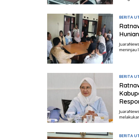
BERITA 
Ratnaw
Hunian
JuaraNews,
meninjau 
BERITA 
Ratna
Kabup
Respon
JuaraNews,
melakukan
BERITA 