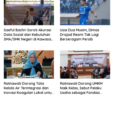
Saeful Bachri Soroti Akurasi
Usai Dua Musim, Dimas
Data Sosial dan Kebutuhan
Drajad Resmi Tak Lagi
SMA/SMK Negeri di Kawasan
Berseragam Persib
Padat Penduduk Jabar
Ratnawati Dorong Tata
Ratnawati Dorong UMKM
Kelola Air Terintegrasi dan
Naik Kelas, Sebut Pelaku
Inovasi Koagulan Lokal untuk
Usaha sebagai Fondasi
Jawa Barat
Ekonomi Daerah