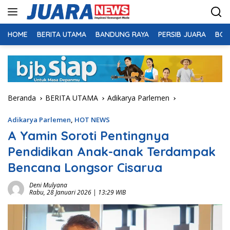
Langsung
ke
konten
HOME
BERITA UTAMA
BANDUNG RAYA
PERSIB JUARA
BOL
Beranda
BERITA UTAMA
Adikarya Parlemen
Adikarya Parlemen
,
HOT NEWS
A Yamin Soroti Pentingnya
Pendidikan Anak-anak Terdampak
Bencana Longsor Cisarua
Deni Mulyana
Rabu, 28 Januari 2026 | 13:29 WIB