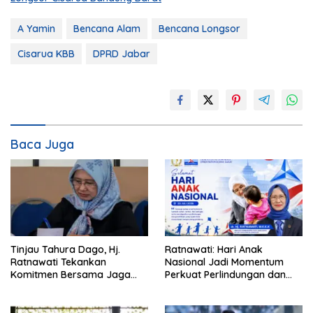
A Yamin
Bencana Alam
Bencana Longsor
Cisarua KBB
DPRD Jabar
Baca Juga
Tinjau Tahura Dago, Hj.
Ratnawati: Hari Anak
Ratnawati Tekankan
Nasional Jadi Momentum
Komitmen Bersama Jaga
Perkuat Perlindungan dan
Kawasan Konservasi
Pemenuhan Hak Anak