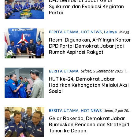
DPD Demokrat Jabar Gelar
Syukuran dan Evaluasi Kegiatan
Partai
BERITA UTAMA
,
HOT NEWS
,
Lainya
Minggu,
26 Oktober 2025 | 16:37 WIB
Resmi Digunakan, AHY Ingin Kantor
DPD Partai Demokrat Jabar jadi
Rumah Aspirasi Rakyat
BERITA UTAMA
Selasa, 9 September 2025 |
22:30 WIB
HUT ke-24, Demokrat Jabar
Hadirkan Kehangatan Melalui Aksi
Sosial
BERITA UTAMA
,
HOT NEWS
Senin, 7 Juli 2025
| 17:49 WIB
Gelar Rakerda, Demokrat Jabar
Rumuskan Rencana dan Strategi 1
Tahun ke Depan