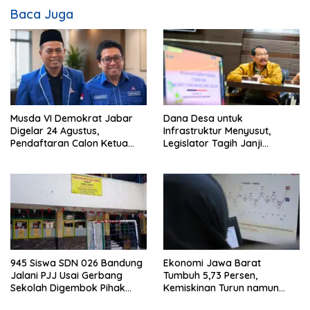
Baca Juga
Musda VI Demokrat Jabar
Dana Desa untuk
Digelar 24 Agustus,
Infrastruktur Menyusut,
Pendaftaran Calon Ketua
Legislator Tagih Janji
DPD Segera Dibuka
Gubernur Dedi Urus Desa
945 Siswa SDN 026 Bandung
Ekonomi Jawa Barat
Jalani PJJ Usai Gerbang
Tumbuh 5,73 Persen,
Sekolah Digembok Pihak
Kemiskinan Turun namun
yang Klaim Ahli Waris
Ketimpangan Meningkat