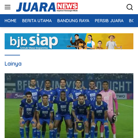
Langsung
ke
konten
HOME
BERITA UTAMA
BANDUNG RAYA
PERSIB JUARA
BOL
Lainya