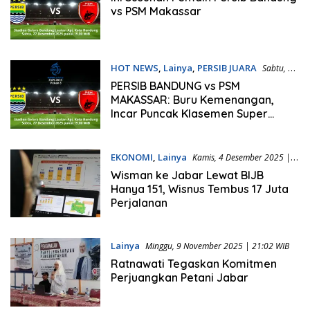
vs PSM Makassar
HOT NEWS
,
Lainya
,
PERSIB JUARA
Sabtu, 27
Desember 2025 | 14:46 WIB
PERSIB BANDUNG vs PSM
MAKASSAR: Buru Kemenangan,
Incar Puncak Klasemen Super
League
EKONOMI
,
Lainya
Kamis, 4 Desember 2025 |
10:42 WIB
Wisman ke Jabar Lewat BIJB
Hanya 151, Wisnus Tembus 17 Juta
Perjalanan
Lainya
Minggu, 9 November 2025 | 21:02 WIB
Ratnawati Tegaskan Komitmen
Perjuangkan Petani Jabar