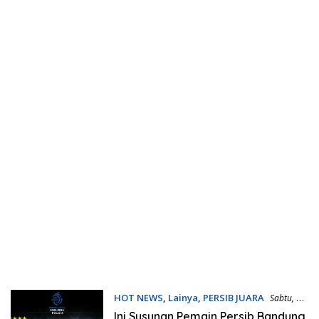
HOT NEWS
,
Lainya
,
PERSIB JUARA
Sabtu, 27
Desember 2025 | 18:02 WIB
Ini Susunan Pemain Persib Bandung