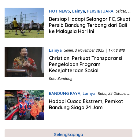
HOT NEWS
,
Lainya
,
PERSIB JUARA
Selasa, 4
November 2025 | 05:08 WIB
Bersiap Hadapi Selangor FC, Skuat
Persib Bandung Terbang dari Bali
ke Malaysia Hari Ini
Lainya
Senin, 3 November 2025 | 17:48 WIB
Christian: Perkuat Transparansi
Pengelolaan Program
Kesejahteraan Sosial
Kota Bandung
BANDUNG RAYA
,
Lainya
Rabu, 29 Oktober
2025 | 09:17 WIB
Hadapi Cuaca Ekstrem, Pemkot
Bandung Siaga 24 Jam
Selengkapnya