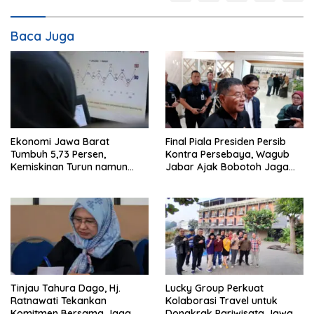
Baca Juga
Ekonomi Jawa Barat
Final Piala Presiden Persib
Tumbuh 5,73 Persen,
Kontra Persebaya, Wagub
Kemiskinan Turun namun
Jabar Ajak Bobotoh Jaga
Ketimpangan Meningkat
Ketertiban
Tinjau Tahura Dago, Hj.
Lucky Group Perkuat
Ratnawati Tekankan
Kolaborasi Travel untuk
Komitmen Bersama Jaga
Dongkrak Pariwisata Jawa