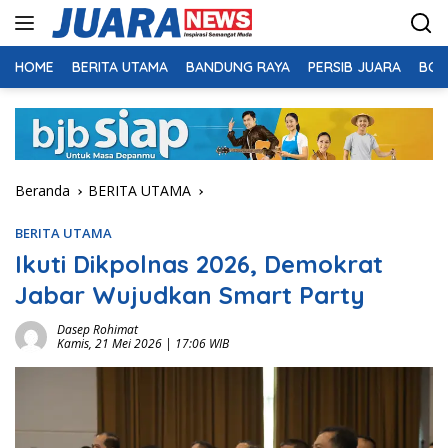
Langsung
ke
konten
HOME
BERITA UTAMA
BANDUNG RAYA
PERSIB JUARA
BOL
Beranda
BERITA UTAMA
BERITA UTAMA
Ikuti Dikpolnas 2026, Demokrat
Jabar Wujudkan Smart Party
Dasep Rohimat
Kamis, 21 Mei 2026 | 17:06 WIB