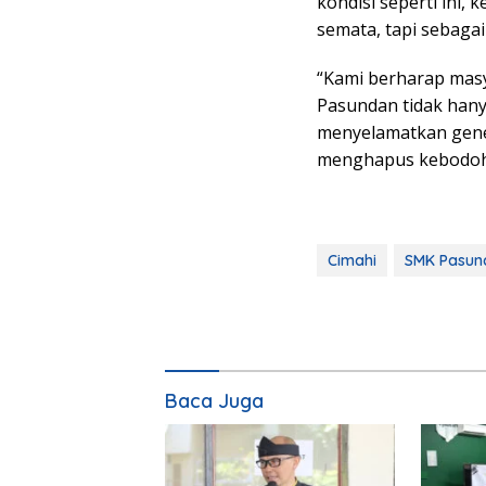
kondisi seperti ini,
semata, tapi sebagai
“Kami berharap mas
Pasundan tidak hany
menyelamatkan genera
menghapus kebodoha
Cimahi
SMK Pasun
Baca Juga