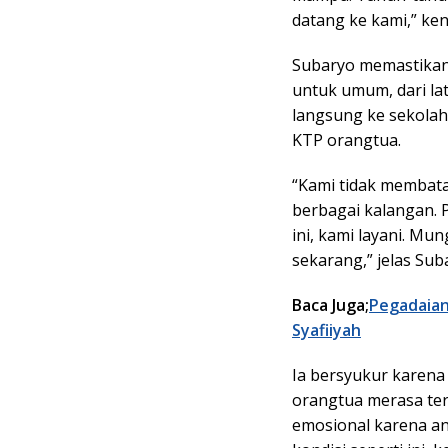
datang ke kami,” ke
Subaryo memastikan 
untuk umum, dari la
langsung ke sekolah
KTP orangtua.
“Kami tidak membatas
berbagai kalangan. 
ini, kami layani. Mu
sekarang,” jelas Sub
Baca Juga;
Pegadaian
Syafiiyah
Ia bersyukur karena 
orangtua merasa terb
emosional karena an