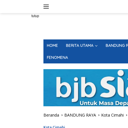
Langsung
ke
konten
tutup
HOME
BERITA UTAMA
BANDUNG R
FENOMENA
Beranda
BANDUNG RAYA
Kota Cimahi
Kota Cimahi