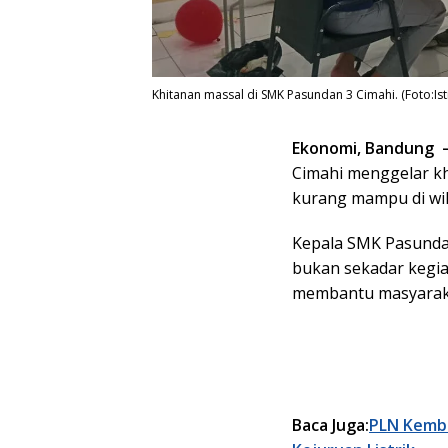
Khitanan massal di SMK Pasundan 3 Cimahi. (Foto:Is
Ekonomi, Bandung 
Cimahi menggelar kh
kurang mampu di wil
Kepala SMK Pasundan
bukan sekadar kegia
membantu masyarak
Baca Juga:
PLN Kemba