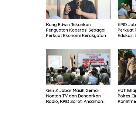
Kang Edwin Tekankan
KPID Ja
Penguatan Koperasi Sebagai
Perkuat 
Perkuat Ekonomi Kerakyatan
Edukasi 
Gen Z Jabar Masih Gemar
HUT Bha
Nonton TV dan Dengarkan
Polres C
Radio, KPID Soroti Ancaman
Komitme
Algoritma Digital
Pelayana