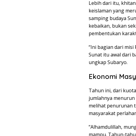
Lebih dari itu, khit
keislaman yang meru
samping budaya Sunda
kebaikan, bukan seka
pembentukan karakte
“Ini bagian dari mi
Sunat itu awal dari 
ungkap Subaryo.
Ekonomi Masy
Tahun ini, dari kuot
jumlahnya menurun d
melihat penurunan t
masyarakat perlaha
“Alhamdulillah, mun
mampu. Tahun-tahun 