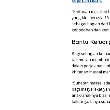
Kejuruan Listrik
“Khitanan masal ini
yang kini berusia 16 
sebagai bagian dar
kebodohan dan kemis
Bantu Kelua
Bagi sebagian kelua
tak murah membuat 
dalam perjalanan spi
khitanan massal men
“Sunatan massal ada
bagi masyarakat ya
anak-anaknya bisa m
keluarga, biaya sunat