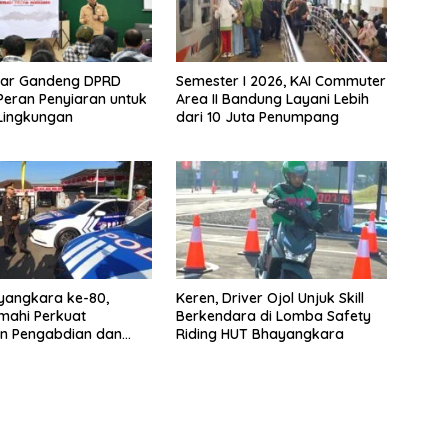
bar Gandeng DPRD
Semester I 2026, KAI Commuter
Peran Penyiaran untuk
Area II Bandung Layani Lebih
Lingkungan
dari 10 Juta Penumpang
yangkara ke-80,
Keren, Driver Ojol Unjuk Skill
imahi Perkuat
Berkendara di Lomba Safety
n Pengabdian dan
Riding HUT Bhayangkara
n Publik