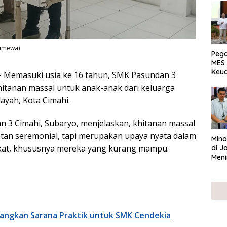
timewa)
Peg
MES 
Keu
–
Memasuki usia ke 16 tahun, SMK Pasundan 3
ser
itanan massal untuk anak-anak dari keluarga
UMK
ayah, Kota Cimahi.
 3 Cimahi, Subaryo, menjelaskan, khitanan massal
tan seremonial, tapi merupakan upaya nyata dalam
Mina
at, khususnya mereka yang kurang mampu.
di J
Meni
ngkan Sarana Praktik untuk SMK Cendekia