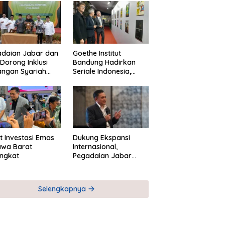
adaian Jabar dan
Goethe Institut
Dorong Inklusi
Bandung Hadirkan
angan Syariah
Seriale Indonesia,
ta Pemberdayaan
Bangun Jejaring
M
Global Industri Serial
t Investasi Emas
Dukung Ekspansi
awa Barat
Internasional,
ngkat
Pegadaian Jabar
Perkuat Sinergi untuk
Keberhasilan
Pegadaian Timor
Selengkapnya
Leste