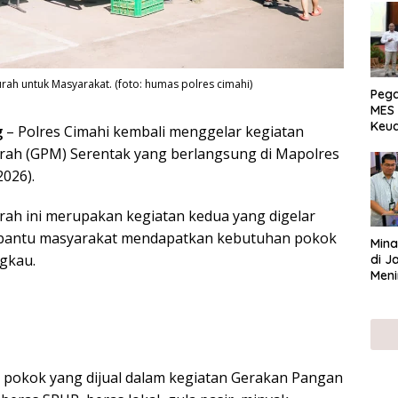
ah untuk Masyarakat. (foto: humas polres cimahi)
Peg
MES 
Keu
g
– Polres Cimahi kembali menggelar kegiatan
ser
ah (GPM) Serentak yang berlangsung di Mapolres
UMK
2026).
ah ini merupakan kegiatan kedua yang digelar
bantu masyarakat mendapatkan kebutuhan pokok
Mina
gkau.
di J
Meni
 pokok yang dijual dalam kegiatan Gerakan Pangan