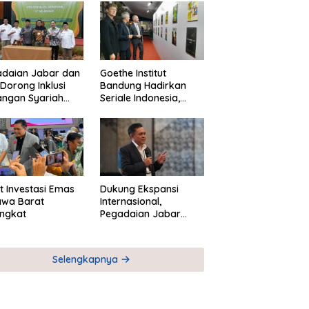
adaian Jabar dan
Goethe Institut
Dorong Inklusi
Bandung Hadirkan
angan Syariah
Seriale Indonesia,
ta Pemberdayaan
Bangun Jejaring
M
Global Industri Serial
t Investasi Emas
Dukung Ekspansi
awa Barat
Internasional,
ngkat
Pegadaian Jabar
Perkuat Sinergi untuk
Keberhasilan
Pegadaian Timor
Selengkapnya
Leste