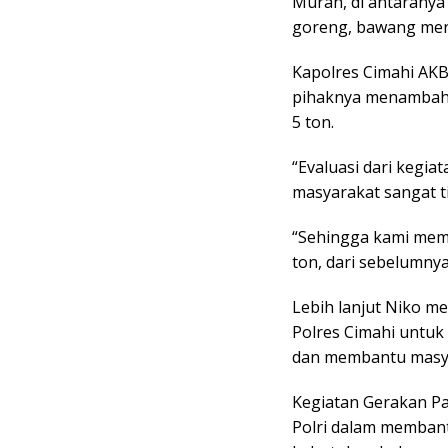
Murah, di antaranya 
goreng, bawang mera
Kapolres Cimahi AKB
pihaknya menambah 
5 ton.
“Evaluasi dari kegia
masyarakat sangat ti
“Sehingga kami mem
ton, dari sebelumny
Lebih lanjut Niko m
Polres Cimahi untu
dan membantu masy
Kegiatan Gerakan P
Polri dalam memban