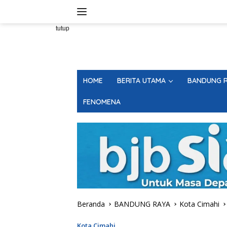
Langsung
ke
konten
tutup
HOME
BERITA UTAMA
BANDUNG R
FENOMENA
Beranda
BANDUNG RAYA
Kota Cimahi
Kota Cimahi