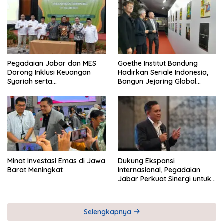
Pegadaian Jabar dan MES
Goethe Institut Bandung
Dorong Inklusi Keuangan
Hadirkan Seriale Indonesia,
Syariah serta
Bangun Jejaring Global
Pemberdayaan UMKM
Industri Serial
Minat Investasi Emas di Jawa
Dukung Ekspansi
Barat Meningkat
Internasional, Pegadaian
Jabar Perkuat Sinergi untuk
Keberhasilan Pegadaian
Timor Leste
Selengkapnya