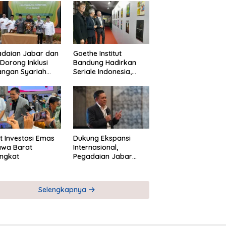
adaian Jabar dan
Goethe Institut
Dorong Inklusi
Bandung Hadirkan
angan Syariah
Seriale Indonesia,
ta Pemberdayaan
Bangun Jejaring
M
Global Industri Serial
t Investasi Emas
Dukung Ekspansi
awa Barat
Internasional,
ngkat
Pegadaian Jabar
Perkuat Sinergi untuk
Keberhasilan
Pegadaian Timor
Selengkapnya
Leste