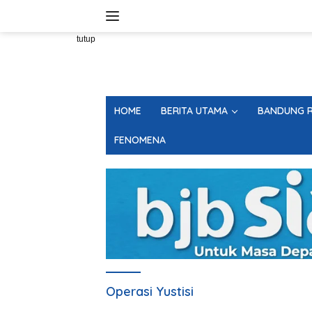
Langsung
ke
konten
tutup
HOME
BERITA UTAMA
BANDUNG R
FENOMENA
Operasi Yustisi