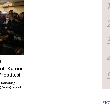
1
B
lah Kamar
rostitusi
) Bandung
Perda) terkait
EKO