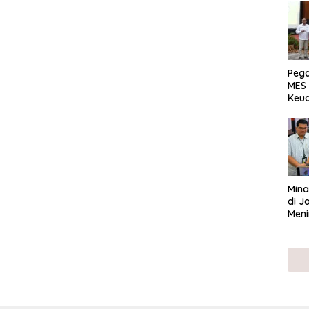
Peg
MES 
Keu
ser
UMK
Mina
di J
Meni