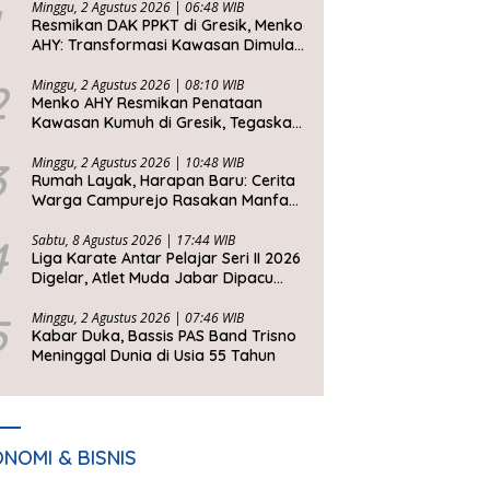
Minggu, 2 Agustus 2026 | 06:48 WIB
Resmikan DAK PPKT di Gresik, Menko
AHY: Transformasi Kawasan Dimulai
dari Rumah Layak
2
Minggu, 2 Agustus 2026 | 08:10 WIB
Menko AHY Resmikan Penataan
Kawasan Kumuh di Gresik, Tegaskan
Rumah Layak Huni Fondasi
Kesejahteraan Rakyat
3
Minggu, 2 Agustus 2026 | 10:48 WIB
Rumah Layak, Harapan Baru: Cerita
Warga Campurejo Rasakan Manfaat
DAK PPKT
4
Sabtu, 8 Agustus 2026 | 17:44 WIB
Liga Karate Antar Pelajar Seri II 2026
Digelar, Atlet Muda Jabar Dipacu
Tembus Level Dunia
5
Minggu, 2 Agustus 2026 | 07:46 WIB
Kabar Duka, Bassis PAS Band Trisno
Meninggal Dunia di Usia 55 Tahun
NOMI & BISNIS