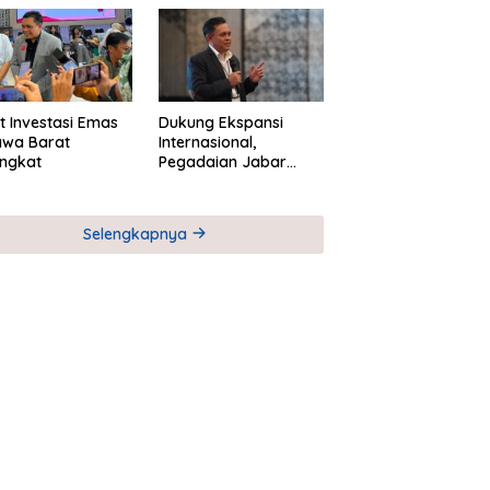
M
Global Industri Serial
t Investasi Emas
Dukung Ekspansi
awa Barat
Internasional,
ngkat
Pegadaian Jabar
Perkuat Sinergi untuk
Keberhasilan
Pegadaian Timor
Selengkapnya
Leste