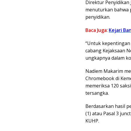
Direktur Penyidika
menuturkan bahwa p
penyidikan.
Baca Juga
:
Kejari Ba
“Untuk kepentingan 
cabang Kejaksaan Neg
ungkapnya dalam kon
Nadiem Makarim men
Chromebook di Kemen
memeriksa 120 saksi
tersangka.
Berdasarkan hasil p
(1) atau Pasal 3 junc
KUHP.