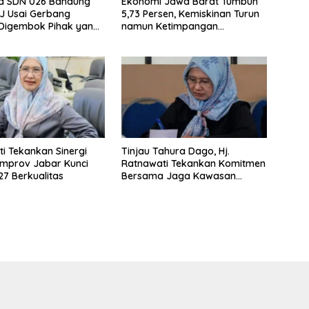
wa SDN 026 Bandung
Ekonomi Jawa Barat Tumbuh
JJ Usai Gerbang
5,73 Persen, Kemiskinan Turun
 Digembok Pihak yang
namun Ketimpangan
i Waris
Meningkat
i Tekankan Sinergi
Tinjau Tahura Dago, Hj.
mprov Jabar Kunci
Ratnawati Tekankan Komitmen
7 Berkualitas
Bersama Jaga Kawasan
Konservasi