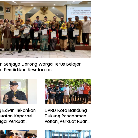
n Senjaya Dorong Warga Terus Belajar
t Pendidikan Kesetaraan
g Edwin Tekankan
DPRD Kota Bandung
uatan Koperasi
Dukung Penanaman
gai Perkuat
Pohon, Perkuat Ruang
nomi Kerakyatan
Terbuka Hijau