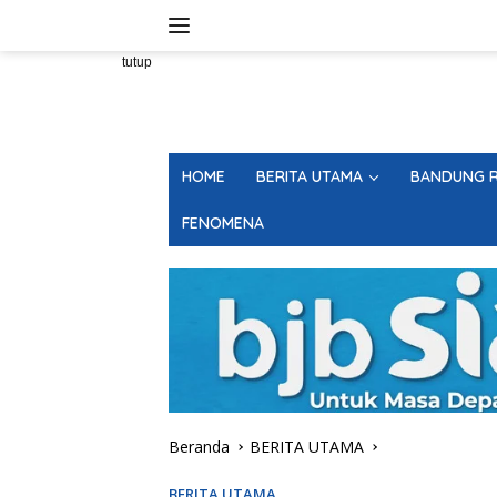
Langsung
ke
konten
tutup
HOME
BERITA UTAMA
BANDUNG R
FENOMENA
Beranda
BERITA UTAMA
BERITA UTAMA