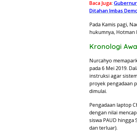
Baca Juga
:
Gubernur 
Ditahan Imbas Demo
Pada Kamis pagi, Na
hukumnya, Hotman P
Kronologi Awa
Nurcahyo memaparkan
pada 6 Mei 2019. Da
instruksi agar sist
proyek pengadaan pe
dimulai.
Pengadaan laptop C
dengan nilai mencapa
siswa PAUD hingga S
dan terluar).