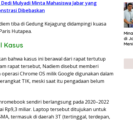
Dedi Mulyadi Minta Mahasiswa Jabar yang
UMK
nstrasi Dibebaskan
diem tiba di Gedung Kejagung didampingi kuasa
aris Hutapea.
Mina
di J
l Kasus
Meni
 bahwa kasus ini berawal dari rapat tertutup
lam rapat tersebut, Nadiem disebut memberi
em operasi Chrome OS milik Google digunakan dalam
rangkat TIK, meski saat itu pengadaan belum
hromebook sendiri berlangsung pada 2020–2022
i Rp9,3 miliar. Laptop tersebut ditujukan untuk
MA, termasuk di daerah 3T (tertinggal, terdepan,