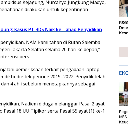
n Jampidsus Kejagung, Nurcahyo Jungkung Madyo,
enahanan dilakukan untuk kepentingan
RSGM
Dete
ndung: Kasus PT BDS Naik ke Tahap Penyidikan
Kese
mela
penyidikan, NAM kami tahan di Rutan Salemba
di S
eri Jakarta Selatan selama 20 hari ke depan,”
ferensi pers.
jalani pemeriksaan terkait pengadaan laptop
EKO
dikbudristek periode 2019–2022. Penyidik telah
 dan 4 ahli sebelum menetapkannya sebagai
enyidikan, Nadiem diduga melanggar Pasal 2 ayat
to Pasal 18 UU Tipikor serta Pasal 55 ayat (1) ke-1
Peg
MES 
Keu
ser