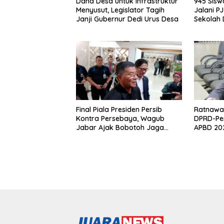
Dana Desa untuk Infrastruktur
945 Sis
Menyusut, Legislator Tagih
Jalani P
Janji Gubernur Dedi Urus Desa
Sekolah
Klaim Ahl
Final Piala Presiden Persib
Ratnawat
Kontra Persebaya, Wagub
DPRD-Pe
Jabar Ajak Bobotoh Jaga
APBD 202
Ketertiban