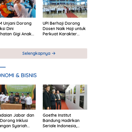
 Unjani Dorong
UPI Berhaji Dorong
ksi Dini
Dosen Naik Haji untuk
hatan Gigi Anak
Perkuat Karakter
lui Pemeriksaan
Akademik
ekolah
Selengkapnya
NOMI & BISNIS
adaian Jabar dan
Goethe Institut
Dorong Inklusi
Bandung Hadirkan
angan Syariah
Seriale Indonesia,
ta Pemberdayaan
Bangun Jejaring