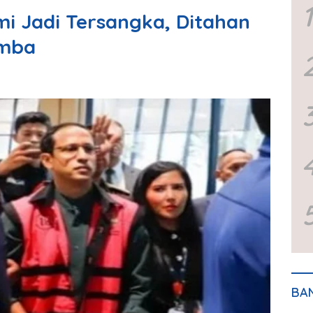
1
i Jadi Tersangka, Ditahan
emba
BA