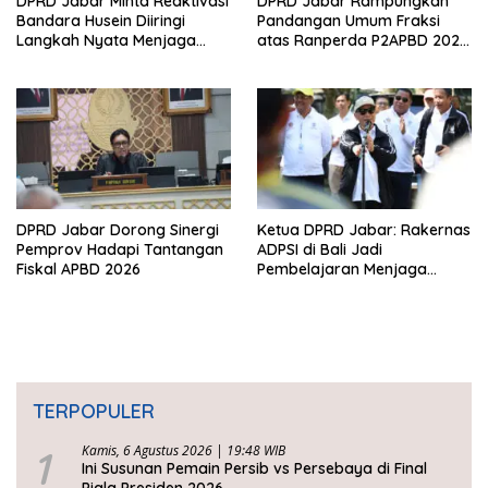
DPRD Jabar Minta Reaktivasi
DPRD Jabar Rampungkan
Bandara Husein Diiringi
Pandangan Umum Fraksi
Langkah Nyata Menjaga
atas Ranperda P2APBD 2025,
Keberlangsungan BIJB
Jawaban Gubernur
Kertajati
Dijadwalkan 7 Juli
DPRD Jabar Dorong Sinergi
Ketua DPRD Jabar: Rakernas
Pemprov Hadapi Tantangan
ADPSI di Bali Jadi
Fiskal APBD 2026
Pembelajaran Menjaga
Keseimbangan
Pembangunan dan Alam
TERPOPULER
1
Kamis, 6 Agustus 2026 | 19:48 WIB
Ini Susunan Pemain Persib vs Persebaya di Final
Piala Presiden 2026