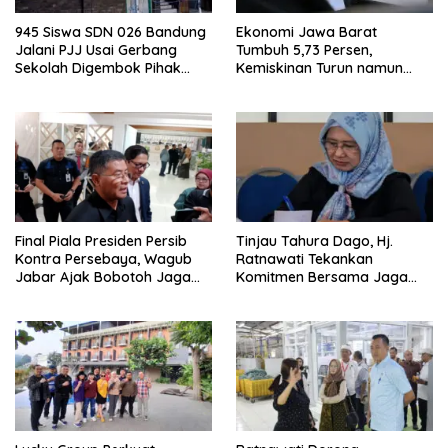
945 Siswa SDN 026 Bandung
Ekonomi Jawa Barat
Jalani PJJ Usai Gerbang
Tumbuh 5,73 Persen,
Sekolah Digembok Pihak
Kemiskinan Turun namun
yang Klaim Ahli Waris
Ketimpangan Meningkat
Final Piala Presiden Persib
Tinjau Tahura Dago, Hj.
Kontra Persebaya, Wagub
Ratnawati Tekankan
Jabar Ajak Bobotoh Jaga
Komitmen Bersama Jaga
Ketertiban
Kawasan Konservasi