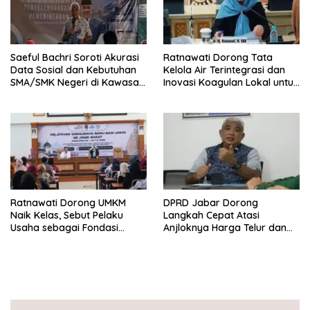
Saeful Bachri Soroti Akurasi
Ratnawati Dorong Tata
Data Sosial dan Kebutuhan
Kelola Air Terintegrasi dan
SMA/SMK Negeri di Kawasan
Inovasi Koagulan Lokal untuk
Padat Penduduk Jabar
Jawa Barat
Ratnawati Dorong UMKM
DPRD Jabar Dorong
Naik Kelas, Sebut Pelaku
Langkah Cepat Atasi
Usaha sebagai Fondasi
Anjloknya Harga Telur dan
Ekonomi Daerah
Ayam