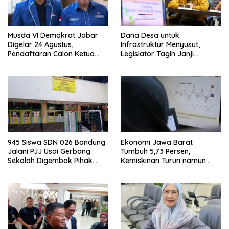
Musda VI Demokrat Jabar
Dana Desa untuk
Digelar 24 Agustus,
Infrastruktur Menyusut,
Pendaftaran Calon Ketua
Legislator Tagih Janji
DPD Segera Dibuka
Gubernur Dedi Urus Desa
945 Siswa SDN 026 Bandung
Ekonomi Jawa Barat
Jalani PJJ Usai Gerbang
Tumbuh 5,73 Persen,
Sekolah Digembok Pihak
Kemiskinan Turun namun
yang Klaim Ahli Waris
Ketimpangan Meningkat