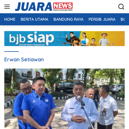
Langsung
ke
konten
HOME
BERITA UTAMA
BANDUNG RAYA
PERSIB JUARA
BOL
Erwan Setiawan