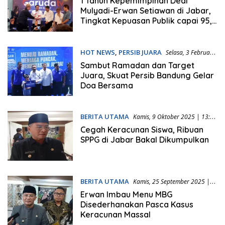
1 Tahun Kepemimpinan Dedi
Mulyadi-Erwan Setiawan di Jabar,
Tingkat Kepuasan Publik capai 95,5
Persen
HOT NEWS
,
PERSIB JUARA
Selasa, 3 Februari
2026 | 19:54 WIB
Sambut Ramadan dan Target
Juara, Skuat Persib Bandung Gelar
Doa Bersama
BERITA UTAMA
Kamis, 9 Oktober 2025 | 13:13
WIB
Cegah Keracunan Siswa, Ribuan
SPPG di Jabar Bakal Dikumpulkan
BERITA UTAMA
Kamis, 25 September 2025 |
22:43 WIB
Erwan Imbau Menu MBG
Disederhanakan Pasca Kasus
Keracunan Massal