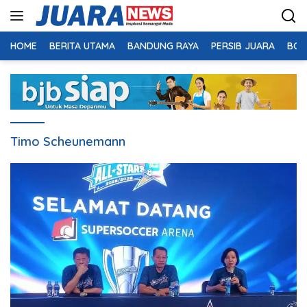
Langsung
ke
konten
HOME
BERITA UTAMA
BANDUNG RAYA
PERSIB JUARA
BOL
Timo Scheunemann