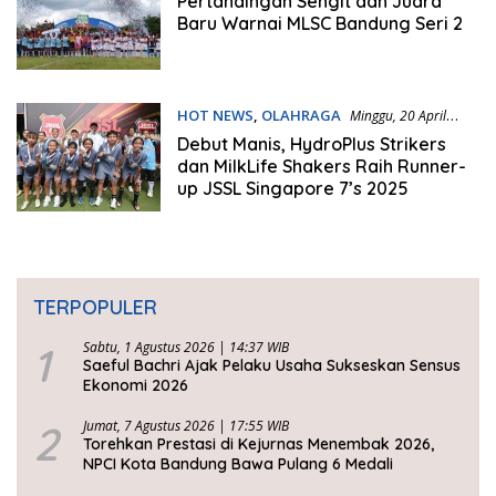
Pertandingan Sengit dan Juara
Baru Warnai MLSC Bandung Seri 2
HOT NEWS
,
OLAHRAGA
Minggu, 20 April
2025 | 16:55 WIB
Debut Manis, HydroPlus Strikers
dan MilkLife Shakers Raih Runner-
up JSSL Singapore 7’s 2025
TERPOPULER
1
Sabtu, 1 Agustus 2026 | 14:37 WIB
Saeful Bachri Ajak Pelaku Usaha Sukseskan Sensus
Ekonomi 2026
2
Jumat, 7 Agustus 2026 | 17:55 WIB
Torehkan Prestasi di Kejurnas Menembak 2026,
NPCI Kota Bandung Bawa Pulang 6 Medali