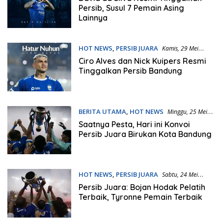
Persib, Susul 7 Pemain Asing
Lainnya
HOT NEWS
,
PERSIB JUARA
Kamis, 29 Mei
2025 | 19:21 WIB
Ciro Alves dan Nick Kuipers Resmi
Tinggalkan Persib Bandung
BERITA UTAMA
,
HOT NEWS
Minggu, 25 Mei
2025 | 06:45 WIB
Saatnya Pesta, Hari ini Konvoi
Persib Juara Birukan Kota Bandung
HOT NEWS
,
PERSIB JUARA
Sabtu, 24 Mei
2025 | 21:32 WIB
Persib Juara: Bojan Hodak Pelatih
Terbaik, Tyronne Pemain Terbaik