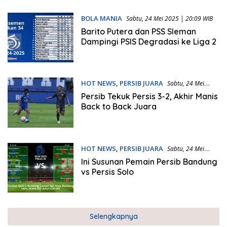
BOLA MANIA
Sabtu, 24 Mei 2025 | 20:09 WIB
Barito Putera dan PSS Sleman
Dampingi PSIS Degradasi ke Liga 2
HOT NEWS
,
PERSIB JUARA
Sabtu, 24 Mei
2025 | 18:36 WIB
Persib Tekuk Persis 3-2, Akhir Manis
Back to Back Juara
HOT NEWS
,
PERSIB JUARA
Sabtu, 24 Mei
2025 | 15:01 WIB
Ini Susunan Pemain Persib Bandung
vs Persis Solo
Selengkapnya