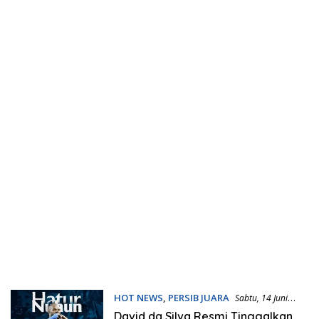
HOT NEWS
,
PERSIB JUARA
Sabtu, 14 Juni
2025 | 00:25 WIB
David da Silva Resmi Tinggalkan