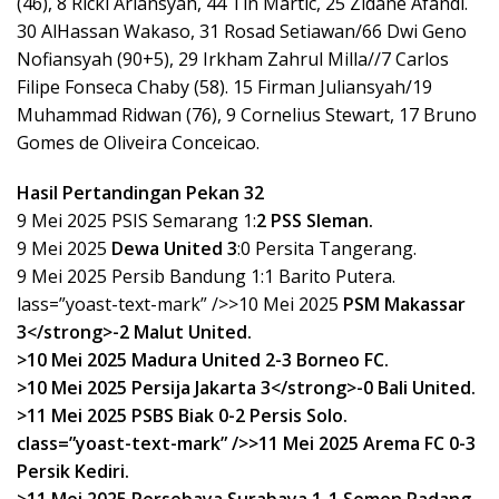
(46), 8 Ricki Ariansyah, 44 Tin Martic, 25 Zidane Afandi.
30 AlHassan Wakaso, 31 Rosad Setiawan/66 Dwi Geno
Nofiansyah (90+5), 29 Irkham Zahrul Milla//7 Carlos
Filipe Fonseca Chaby (58). 15 Firman Juliansyah/19
Muhammad Ridwan (76), 9 Cornelius Stewart, 17 Bruno
Gomes de Oliveira Conceicao.
Hasil Pertandingan Pekan 32
9 Mei 2025 PSIS Semarang 1:
2 PSS Sleman.
9 Mei 2025
Dewa United 3
:0 Persita Tangerang.
9 Mei 2025 Persib Bandung 1:1 Barito Putera.
lass=”yoast-text-mark” />>10 Mei 2025
PSM Makassar
3</strong>-2 Malut United.
>10 Mei 2025 Madura United 2-
3 Borneo FC.
>10 Mei 2025
Persija J
akarta 3</strong>-0 Bali United.
>11 Mei 2025 PSBS Biak 0-
2 Persis Solo.
class=”yoast-text-mark” />>11 Mei 2025 Arema FC 0-
3
Persik Kediri.