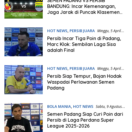
SEMEN PADANG VS PERSIB
BANDUNG: Incar Kemenangan,
Jaga Jarak di Puncak Klasemen
Super League
HOT NEWS
,
PERSIB JUARA
Minggu, 5 April
2026 | 06:26 WIB
Persib Incar Tiga Poin di Padang,
Marc Klok: Sembilan Laga Sisa
adalah Final
HOT NEWS
,
PERSIB JUARA
Minggu, 5 April
2026 | 06:13 WIB
Persib Siap Tempur, Bojan Hodak
Waspadai Perlawanan Semen
Padang
BOLA MANIA
,
HOT NEWS
Sabtu, 9 Agustus
2025 | 07:35 WIB
Semen Padang Siap Curi Poin dari
Persib di Laga Perdana Super
League 2025-2026