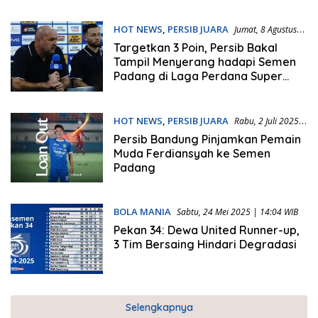
HOT NEWS
,
PERSIB JUARA
Jumat, 8 Agustus
2025 | 15:29 WIB
Targetkan 3 Poin, Persib Bakal
Tampil Menyerang hadapi Semen
Padang di Laga Perdana Super
League 2025-2026
HOT NEWS
,
PERSIB JUARA
Rabu, 2 Juli 2025 |
16:03 WIB
Persib Bandung Pinjamkan Pemain
Muda Ferdiansyah ke Semen
Padang
BOLA MANIA
Sabtu, 24 Mei 2025 | 14:04 WIB
Pekan 34: Dewa United Runner-up,
3 Tim Bersaing Hindari Degradasi
Selengkapnya