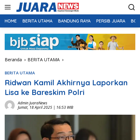
Langsung
ke
konten
HOME
BERITA UTAMA
BANDUNG RAYA
PERSIB JUARA
BOL
Beranda
BERITA UTAMA
BERITA UTAMA
Ridwan Kamil Akhirnya Laporkan
Lisa ke Bareskim Polri
Admin JuaraNews
Jumat, 18 April 2025 | 16:53 WIB