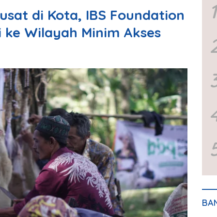
1
usat di Kota, IBS Foundation
si ke Wilayah Minim Akses
BA