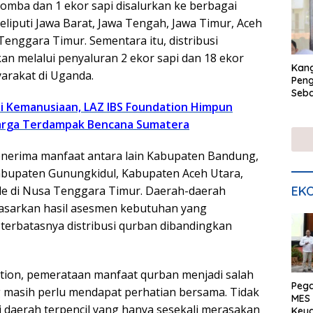
omba dan 1 ekor sapi disalurkan ke berbagai
eliputi Jawa Barat, Jawa Tengah, Jawa Timur, Aceh
enggara Timur. Sementara itu, distribusi
kan melalui penyaluran 2 ekor sapi dan 18 ekor
Kan
arakat di Uganda.
Peng
Seba
Eko
i Kemanusiaan, LAZ IBS Foundation Himpun
rga Terdampak Bencana Sumatera
enerima manfaat antara lain Kabupaten Bandung,
abupaten Gunungkidul, Kabupaten Aceh Utara,
EKO
de di Nusa Tenggara Timur. Daerah-daerah
rdasarkan hasil asesmen kebutuhan yang
erbatasnya distribusi qurban dibandingkan
tion, pemerataan manfaat qurban menjadi salah
Peg
 masih perlu mendapat perhatian bersama. Tidak
MES 
i daerah terpencil yang hanya sesekali merasakan
Keu