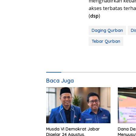
menghadirkan kebaha
akses terbatas terh
(
dsp
)
Daging Qurban
Di
Tebar Qurban
Baca Juga
Musda VI Demokrat Jabar
Dana Des
Digelar 24 Agustus,
Menyusut