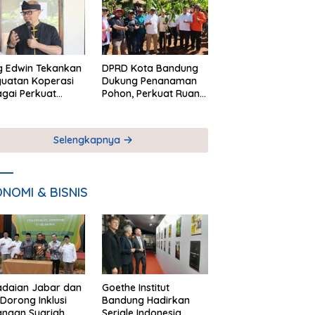
Kesetaraan
g Edwin Tekankan
DPRD Kota Bandung
uatan Koperasi
Dukung Penanaman
gai Perkuat
Pohon, Perkuat Ruang
nomi Kerakyatan
Terbuka Hijau
Selengkapnya
NOMI & BISNIS
adaian Jabar dan
Goethe Institut
Dorong Inklusi
Bandung Hadirkan
angan Syariah
Seriale Indonesia,