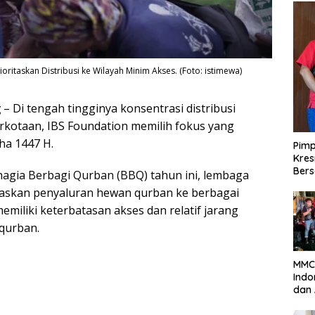
oritaskan Distribusi ke Wilayah Minim Akses. (Foto: istimewa)
g
– Di tengah tingginya konsentrasi distribusi
erkotaan, IBS Foundation memilih fokus yang
ha 1447 H.
Pimp
Kres
Ber
agia Berbagi Qurban (BBQ) tahun ini, lembaga
taskan penyaluran hewan qurban ke berbagai
miliki keterbatasan akses dan relatif jarang
 qurban.
MMC 
Indo
dan 
38 d