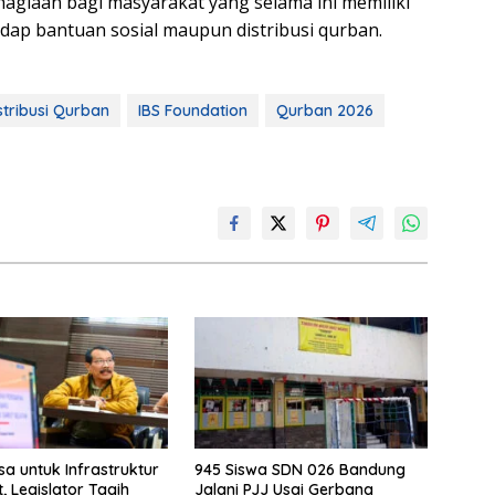
giaan bagi masyarakat yang selama ini memiliki
adap bantuan sosial maupun distribusi qurban.
stribusi Qurban
IBS Foundation
Qurban 2026
a untuk Infrastruktur
945 Siswa SDN 026 Bandung
, Legislator Tagih
Jalani PJJ Usai Gerbang