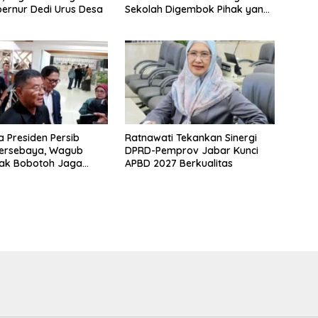
bernur Dedi Urus Desa
Sekolah Digembok Pihak yang
Klaim Ahli Waris
la Presiden Persib
Ratnawati Tekankan Sinergi
Persebaya, Wagub
DPRD-Pemprov Jabar Kunci
jak Bobotoh Jaga
APBD 2027 Berkualitas
an