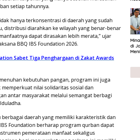
ser
rban setiap tahunnya.
UMK
tidak hanya terkonsentrasi di daerah yang sudah
u, distribusi diarahkan ke wilayah yang benar-benar
nfaatnya dapat dirasakan lebih merata,” ujar
Mina
aksana BBQ IBS Foundation 2026.
di J
Meni
ation Sabet Tiga Penghargaan di Zakat Awards
menuhan kebutuhan pangan, program ini juga
memperkuat nilai solidaritas sosial dan
n antar masyarakat melalui semangat berbagi
Iduladha.
erbagai daerah yang memiliki karakteristik dan
 IBS Foundation berharap program qurban dapat
instrumen pemerataan manfaat sekaligus