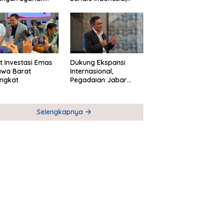
ta Pemberdayaan
Bangun Jejaring
M
Global Industri Serial
t Investasi Emas
Dukung Ekspansi
awa Barat
Internasional,
ngkat
Pegadaian Jabar
Perkuat Sinergi untuk
Keberhasilan
Pegadaian Timor
Selengkapnya
Leste