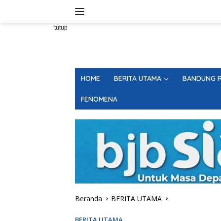
Langsung
ke
konten
tutup
HOME
BERITA UTAMA
BANDUNG R
FENOMENA
Beranda
BERITA UTAMA
BERITA UTAMA