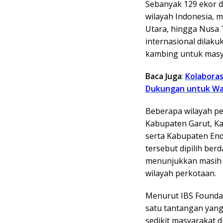
Sebanyak 129 ekor d
wilayah Indonesia, m
Utara, hingga Nusa T
internasional dilaku
kambing untuk masy
Baca Juga
:
Kolaboras
Dukungan untuk Wa
Beberapa wilayah p
Kabupaten Garut, K
serta Kabupaten En
tersebut dipilih be
menunjukkan masih t
wilayah perkotaan.
Menurut IBS Founda
satu tantangan yang
sedikit masyarakat d