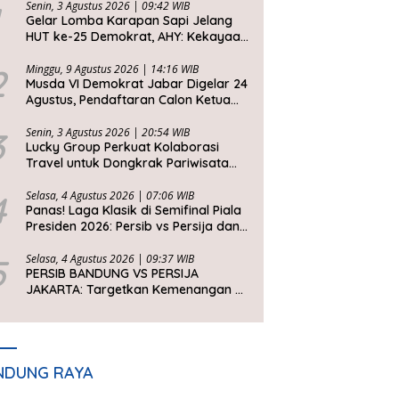
Senin, 3 Agustus 2026 | 09:42 WIB
Gelar Lomba Karapan Sapi Jelang
HUT ke-25 Demokrat, AHY: Kekayaan
Budaya Nusantara Harus Dijaga dan
Diwariskan
2
Minggu, 9 Agustus 2026 | 14:16 WIB
Musda VI Demokrat Jabar Digelar 24
Agustus, Pendaftaran Calon Ketua
DPD Segera Dibuka
3
Senin, 3 Agustus 2026 | 20:54 WIB
Lucky Group Perkuat Kolaborasi
Travel untuk Dongkrak Pariwisata
Jawa Barat
4
Selasa, 4 Agustus 2026 | 07:06 WIB
Panas! Laga Klasik di Semifinal Piala
Presiden 2026: Persib vs Persija dan
Persebaya vs Arema
5
Selasa, 4 Agustus 2026 | 09:37 WIB
PERSIB BANDUNG VS PERSIJA
JAKARTA: Targetkan Kemenangan di
Setiap Laga
NDUNG RAYA