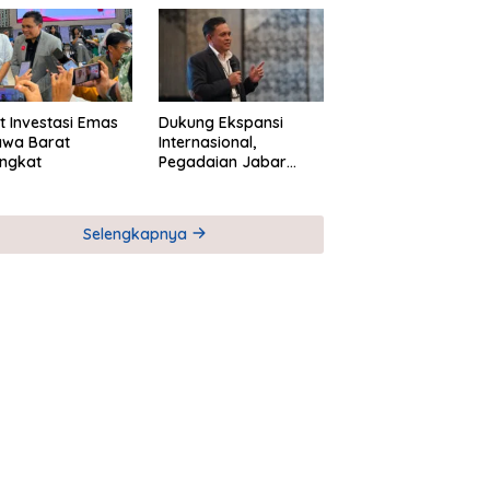
M
Global Industri Serial
t Investasi Emas
Dukung Ekspansi
awa Barat
Internasional,
ngkat
Pegadaian Jabar
Perkuat Sinergi untuk
Keberhasilan
Pegadaian Timor
Selengkapnya
Leste