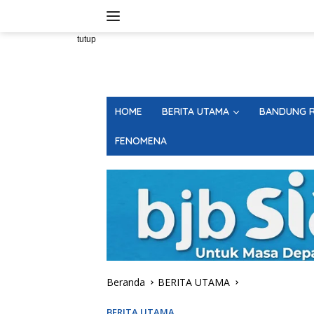
Langsung
ke
konten
tutup
HOME
BERITA UTAMA
BANDUNG R
FENOMENA
Beranda
BERITA UTAMA
BERITA UTAMA