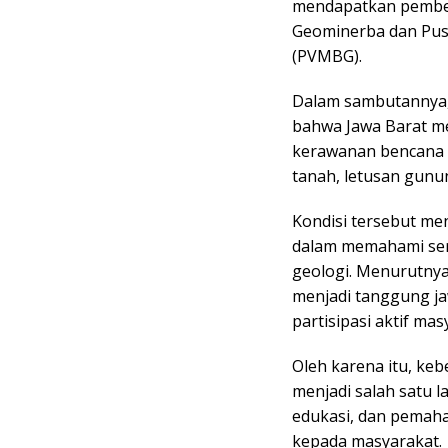
mendapatkan pembela
Geominerba dan Pusa
(PVMBG).
Dalam sambutannya
bahwa Jawa Barat me
kerawanan bencana g
tanah, letusan gunun
Kondisi tersebut me
dalam memahami ser
geologi. Menurutnya
menjadi tanggung j
partisipasi aktif mas
Oleh karena itu, ke
menjadi salah satu 
edukasi, dan pemah
kepada masyarakat.