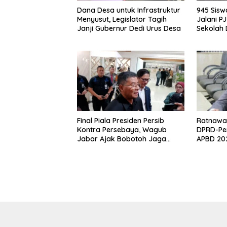
Dana Desa untuk Infrastruktur
945 Sis
Menyusut, Legislator Tagih
Jalani P
Janji Gubernur Dedi Urus Desa
Sekolah
Klaim Ahl
Final Piala Presiden Persib
Ratnawat
Kontra Persebaya, Wagub
DPRD-Pe
Jabar Ajak Bobotoh Jaga
APBD 202
Ketertiban