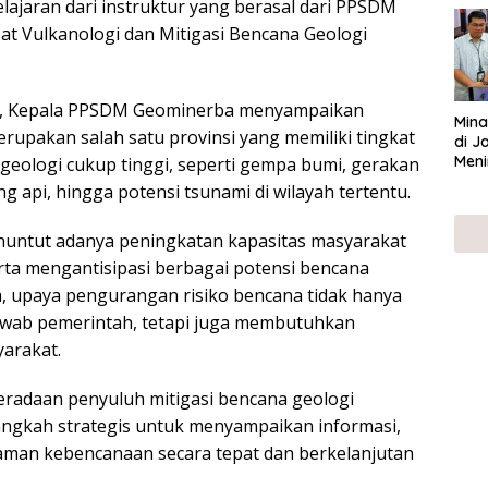
jaran dari instruktur yang berasal dari PPSDM
UMK
t Vulkanologi dan Mitigasi Bencana Geologi
, Kepala PPSDM Geominerba menyampaikan
Mina
rupakan salah satu provinsi yang memiliki tingkat
di J
Meni
eologi cukup tinggi, seperti gempa bumi, gerakan
g api, hingga potensi tsunami di wilayah tertentu.
nuntut adanya peningkatan kapasitas masyarakat
ta mengantisipasi berbagai potensi bencana
, upaya pengurangan risiko bencana tidak hanya
awab pemerintah, tetapi juga membutuhkan
yarakat.
beradaan penyuluh mitigasi bencana geologi
langkah strategis untuk menyampaikan informasi,
aman kebencanaan secara tepat dan berkelanjutan