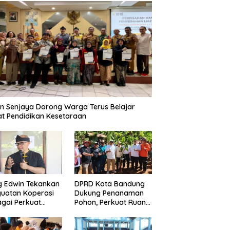
n Senjaya Dorong Warga Terus Belajar
t Pendidikan Kesetaraan
g Edwin Tekankan
DPRD Kota Bandung
uatan Koperasi
Dukung Penanaman
gai Perkuat
Pohon, Perkuat Ruang
nomi Kerakyatan
Terbuka Hijau