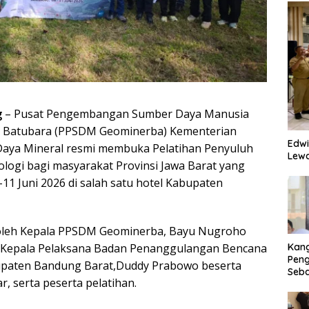
g
– Pusat Pengembangan Sumber Daya Manusia
an Batubara (PPSDM Geominerba) Kementerian
Edwi
Daya Mineral resmi membuka Pelatihan Penyuluh
Lewa
ologi bagi masyarakat Provinsi Jawa Barat yang
11 Juni 2026 di salah satu hotel Kabupaten
a oleh Kepala PPSDM Geominerba, Bayu Nugroho
Kan
lt. Kepala Pelaksana Badan Penanggulangan Bencana
Peng
paten Bandung Barat,Duddy Prabowo beserta
Seba
r, serta peserta pelatihan.
Eko