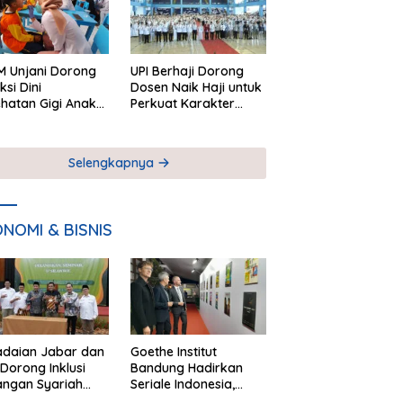
 Unjani Dorong
UPI Berhaji Dorong
ksi Dini
Dosen Naik Haji untuk
hatan Gigi Anak
Perkuat Karakter
lui Pemeriksaan
Akademik
ekolah
Selengkapnya
NOMI & BISNIS
adaian Jabar dan
Goethe Institut
Dorong Inklusi
Bandung Hadirkan
angan Syariah
Seriale Indonesia,
ta Pemberdayaan
Bangun Jejaring