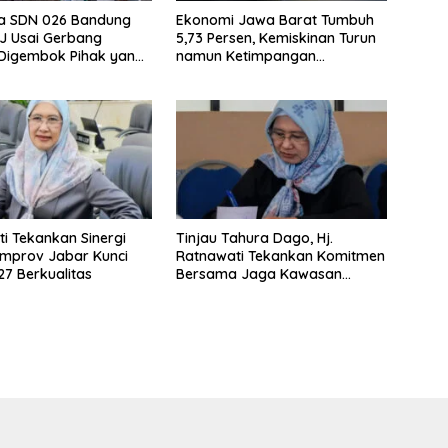
wa SDN 026 Bandung
Ekonomi Jawa Barat Tumbuh
JJ Usai Gerbang
5,73 Persen, Kemiskinan Turun
 Digembok Pihak yang
namun Ketimpangan
i Waris
Meningkat
i Tekankan Sinergi
Tinjau Tahura Dago, Hj.
mprov Jabar Kunci
Ratnawati Tekankan Komitmen
7 Berkualitas
Bersama Jaga Kawasan
Konservasi