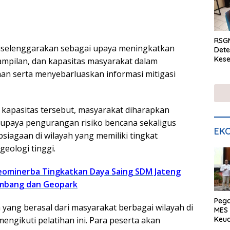
RSGM
diselenggarakan sebagai upaya meningkatkan
Dete
Kese
mpilan, dan kapasitas masyarakat dalam
mela
n serta menyebarluaskan informasi mitigasi
di S
 kapasitas tersebut, masyarakat diharapkan
aya pengurangan risiko bencana sekaligus
EKO
siagaan di wilayah yang memiliki tingkat
eologi tinggi.
ominerba Tingkatkan Daya Saing SDM Jateng
ambang dan Geopark
Peg
 yang berasal dari masyarakat berbagai wilayah di
MES 
Keu
mengikuti pelatihan ini. Para peserta akan
ser