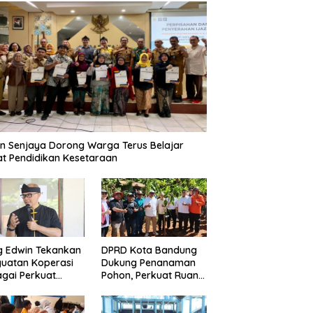
n Senjaya Dorong Warga Terus Belajar
t Pendidikan Kesetaraan
g Edwin Tekankan
DPRD Kota Bandung
uatan Koperasi
Dukung Penanaman
gai Perkuat
Pohon, Perkuat Ruang
nomi Kerakyatan
Terbuka Hijau