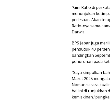
“Gini Ratio di perko
menunjukan ketimpan
pedesaan. Akan teta
Ratio-nya sama-sama
Darwis.
BPS Jabar juga meri
penduduk 40 persen
bandingkan Septembe
penurunan pada ket
“Saya simpulkan bah
Maret 2025 mengala
Namun secara kuali
hal ini di tunjukka
kemiskinan,”pungka