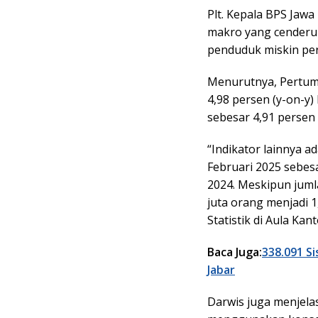
Plt. Kepala BPS Jaw
makro yang cenderun
penduduk miskin per
Menurutnya, Pertum
4,98 persen (y-on-y)
sebesar 4,91 persen 
“Indikator lainnya 
Februari 2025 sebes
2024. Meskipun jum
juta orang menjadi 1
Statistik di Aula Kan
Baca Juga:
338.091 S
Jabar
Darwis juga menjela