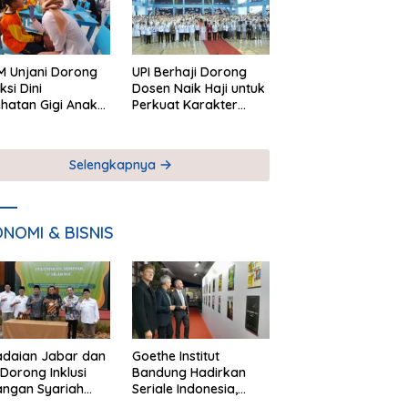
 Unjani Dorong
UPI Berhaji Dorong
ksi Dini
Dosen Naik Haji untuk
hatan Gigi Anak
Perkuat Karakter
lui Pemeriksaan
Akademik
ekolah
Selengkapnya
NOMI & BISNIS
adaian Jabar dan
Goethe Institut
Dorong Inklusi
Bandung Hadirkan
angan Syariah
Seriale Indonesia,
ta Pemberdayaan
Bangun Jejaring