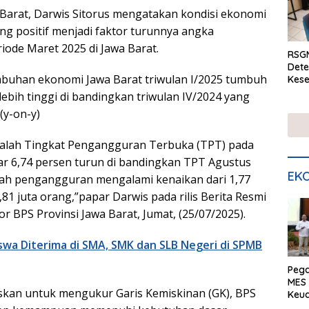
a Barat, Darwis Sitorus mengatakan kondisi ekonomi
g positif menjadi faktor turunnya angka
iode Maret 2025 di Jawa Barat.
RSGM
Dete
buhan ekonomi Jawa Barat triwulan I/2025 tumbuh
Kese
mela
 lebih tinggi di bandingkan triwulan IV/2024 yang
di S
(y-on-y)
adalah Tingkat Pengangguran Terbuka (TPT) pada
ar 6,74 persen turun di bandingkan TPT Agustus
EKO
lah pengangguran mengalami kenaikan dari 1,77
,81 juta orang,”papar Darwis pada rilis Berita Resmi
tor BPS Provinsi Jawa Barat, Jumat, (25/07/2025).
iswa Diterima di SMA, SMK dan SLB Negeri di SPMB
Peg
MES 
skan untuk mengukur Garis Kemiskinan (GK), BPS
Keu
ser