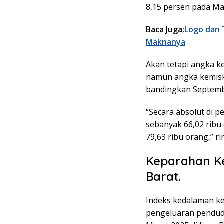
8,15 persen pada Ma
Baca Juga:
Logo dan 
Maknanya
Akan tetapi angka ke
namun angka kemiski
bandingkan Septemb
“Secara absolut di p
sebanyak 66,02 ribu
79,63 ribu orang,” ri
Keparahan Ke
Barat.
Indeks kedalaman ke
pengeluaran pendudu