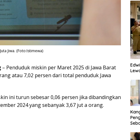
uta Jiwa. (Foto:Istimewa)
Edwi
g
– Penduduk miskin per Maret 2025 di Jawa Barat
Lewa
rang atau 7,02 persen dari total penduduk Jawa
in ini turun sebesar 0,06 persen jika dibandingkan
ember 2024 yang sebanyak 3,67 jut a orang.
Kan
Peng
Seba
Eko