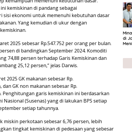
p kemampuan memenuhi kebutuhan dasar.
UMK
ni kemiskinan di pandang sebagai
i sisi ekonomi untuk memenuhi kebutuhan dasar
kanan. Yang kemudian di ukur dengan
kemiskinan.
Mina
di J
aret 2025 sebesar Rp.547.752 per orang per bulan.
Meni
9 persen di bandingkan September 2024. Komoditi
 74,88 persen terhadap Garis Kemiskinan dan
bang 25,12 persen,” jelas Darwis.
Maret 2025 GK makanan sebesar Rp.
, dan GK non makanan sebesar Rp.
. Penghitungan garis kemiskinan ini berdasarkan
i Nasional (Susenas) yang di lakukan BPS setiap
eptember setiap tahunnya.
 miskin perkotaan sebesar 6,76 persen, lebih
ingkan tingkat kemiskinan di pedesaan yang sebesar