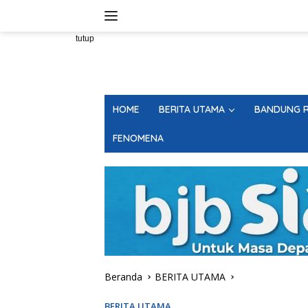
Langsung
ke
konten
tutup
HOME
BERITA UTAMA
BANDUNG R
FENOMENA
Beranda
BERITA UTAMA
BERITA UTAMA