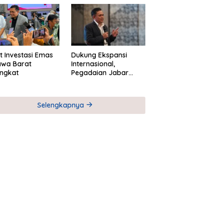
M
Global Industri Serial
t Investasi Emas
Dukung Ekspansi
awa Barat
Internasional,
ngkat
Pegadaian Jabar
Perkuat Sinergi untuk
Keberhasilan
Pegadaian Timor
Selengkapnya
Leste