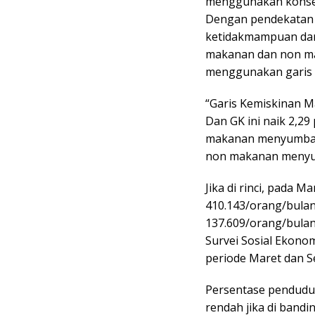
menggunakan konse
Dengan pendekatan i
ketidakmampuan dar
makanan dan non ma
menggunakan garis 
“Garis Kemiskinan M
Dan GK ini naik 2,2
makanan menyumbang
non makanan menyum
Jika di rinci, pada 
410.143/orang/bulan
137.609/orang/bulan
Survei Sosial Ekonom
periode Maret dan S
Persentase penduduk
rendah jika di band