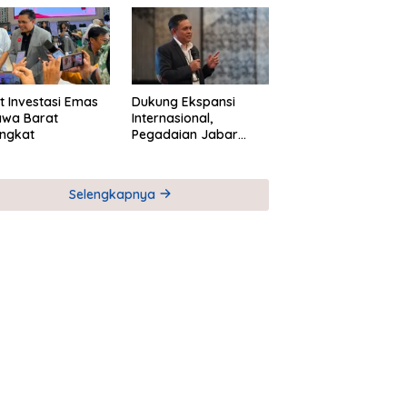
M
Global Industri Serial
t Investasi Emas
Dukung Ekspansi
awa Barat
Internasional,
ngkat
Pegadaian Jabar
Perkuat Sinergi untuk
Keberhasilan
Pegadaian Timor
Selengkapnya
Leste