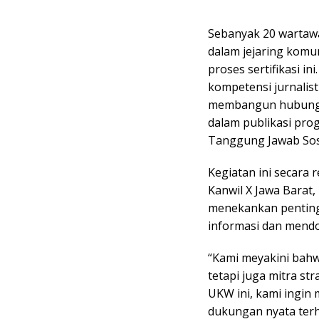
Sebanyak 20 wartawa
dalam jejaring komu
proses sertifikasi 
kompetensi jurnalist
membangun hubungan
dalam publikasi pr
Tanggung Jawab Sosi
Kegiatan ini secara
Kanwil X Jawa Barat
menekankan pentingn
informasi dan mendor
“Kami meyakini bahw
tetapi juga mitra st
UKW ini, kami ingin
dukungan nyata terh