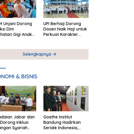
 Unjani Dorong
UPI Berhaji Dorong
ksi Dini
Dosen Naik Haji untuk
hatan Gigi Anak
Perkuat Karakter
lui Pemeriksaan
Akademik
ekolah
Selengkapnya
NOMI & BISNIS
adaian Jabar dan
Goethe Institut
Dorong Inklusi
Bandung Hadirkan
angan Syariah
Seriale Indonesia,
ta Pemberdayaan
Bangun Jejaring