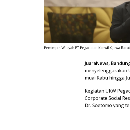
Pemimpin Wilayah PT Pegadaian Kanwil X Jawa Bara
JuaraNews, Bandun
menyelenggarakan U
muai Rabu hingga Ju
Kegiatan UKW Pegada
Corporate Social Re
Dr. Soetomo yang tel