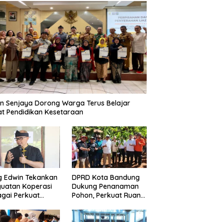
n Senjaya Dorong Warga Terus Belajar
t Pendidikan Kesetaraan
g Edwin Tekankan
DPRD Kota Bandung
uatan Koperasi
Dukung Penanaman
gai Perkuat
Pohon, Perkuat Ruang
nomi Kerakyatan
Terbuka Hijau