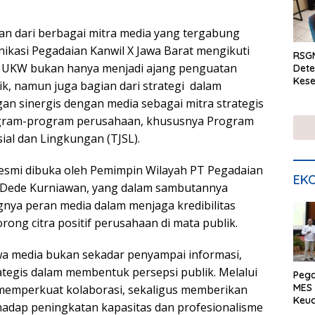
n dari berbagai mitra media yang tergabung
nikasi Pegadaian Kanwil X Jawa Barat mengikuti
RSGM
ini. UKW bukan hanya menjadi ajang penguatan
Dete
Kese
ik, namun juga bagian dari strategi dalam
mela
 sinergis dengan media sebagai mitra strategis
di S
ogram-program perusahaan, khususnya Program
al dan Lingkungan (TJSL).
 resmi dibuka oleh Pemimpin Wilayah PT Pegadaian
EKO
, Dede Kurniawan, yang dalam sambutannya
ya peran media dalam menjaga kredibilitas
ong citra positif perusahaan di mata publik.
a media bukan sekadar penyampai informasi,
rategis dalam membentuk persepsi publik. Melalui
Peg
MES 
 memperkuat kolaborasi, sekaligus memberikan
Keu
adap peningkatan kapasitas dan profesionalisme
ser