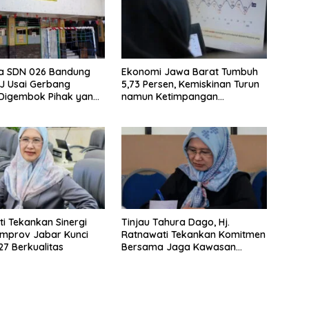
wa SDN 026 Bandung
Ekonomi Jawa Barat Tumbuh
JJ Usai Gerbang
5,73 Persen, Kemiskinan Turun
 Digembok Pihak yang
namun Ketimpangan
i Waris
Meningkat
i Tekankan Sinergi
Tinjau Tahura Dago, Hj.
mprov Jabar Kunci
Ratnawati Tekankan Komitmen
7 Berkualitas
Bersama Jaga Kawasan
Konservasi