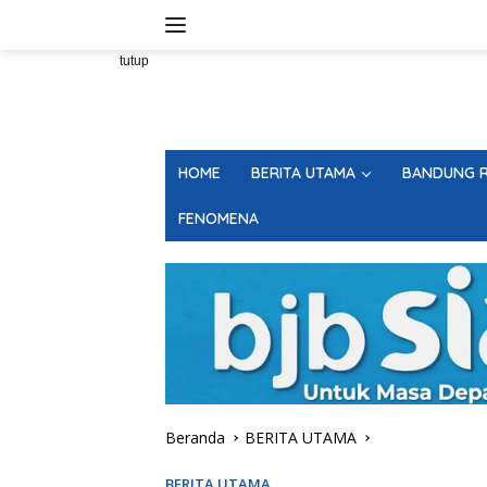
Langsung
ke
konten
tutup
HOME
BERITA UTAMA
BANDUNG R
FENOMENA
Beranda
BERITA UTAMA
BERITA UTAMA