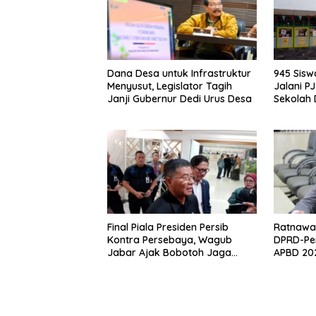
Dana Desa untuk Infrastruktur
945 Sis
Menyusut, Legislator Tagih
Jalani P
Janji Gubernur Dedi Urus Desa
Sekolah
Klaim Ahl
Final Piala Presiden Persib
Ratnawat
Kontra Persebaya, Wagub
DPRD-Pe
Jabar Ajak Bobotoh Jaga
APBD 202
Ketertiban