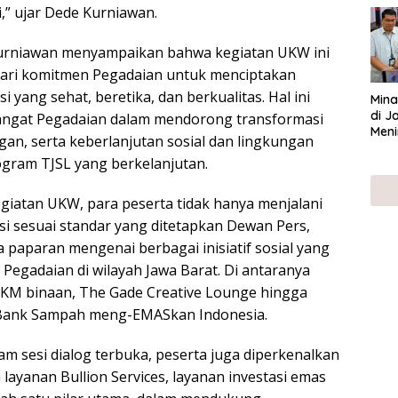
,” ujar Dede Kurniawan.
UMK
 Kurniawan menyampaikan bahwa kegiatan UKW ini
ari komitmen Pegadaian untuk menciptakan
 yang sehat, beretika, dan berkualitas. Hal ini
Mina
di J
angat Pegadaian dalam mendorong transformasi
Meni
angan, serta keberlanjutan sosial dan lingkungan
gram TJSL yang berkelanjutan.
giatan UKW, para peserta tidak hanya menjalani
si sesuai standar yang ditetapkan Dewan Pers,
 paparan mengenai berbagai inisiatif sosial yang
h Pegadaian di wilayah Jawa Barat. Di antaranya
MKM binaan, The Gade Creative Lounge hingga
Bank Sampah meng-EMASkan Indonesia.
am sesi dialog terbuka, peserta juga diperkenalkan
ayanan Bullion Services, layanan investasi emas