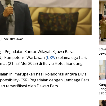
t, Dede Kurniawan
Edwi
g
– Pegadaian Kantor Wilayah X Jawa Barat
Lewa
ji Kompetensi Wartawan (
UKW
) selama tiga hari,
mat (21–23 Mei 2025) di Belviu Hotel, Bandung.
ian ini merupakan hasil kolaborasi antara Divisi
sponsibility (CSR) Pegadaian dengan Lembaga Pers
Kan
ah terverifikasi oleh Dewan Pers.
Peng
Seba
Eko