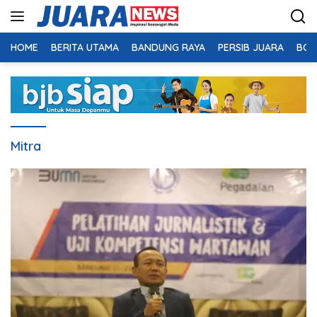
Langsung
ke
konten
HOME
BERITA UTAMA
BANDUNG RAYA
PERSIB JUARA
BOL
Mitra