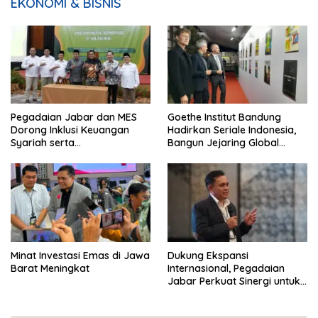
EKONOMI & BISNIS
Pegadaian Jabar dan MES
Goethe Institut Bandung
Dorong Inklusi Keuangan
Hadirkan Seriale Indonesia,
Syariah serta
Bangun Jejaring Global
Pemberdayaan UMKM
Industri Serial
Minat Investasi Emas di Jawa
Dukung Ekspansi
Barat Meningkat
Internasional, Pegadaian
Jabar Perkuat Sinergi untuk
Keberhasilan Pegadaian
Timor Leste