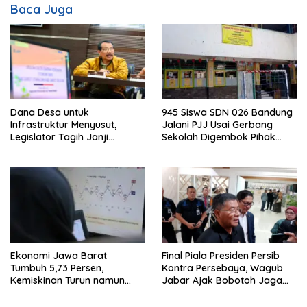
Baca Juga
Dana Desa untuk
945 Siswa SDN 026 Bandung
Infrastruktur Menyusut,
Jalani PJJ Usai Gerbang
Legislator Tagih Janji
Sekolah Digembok Pihak
Gubernur Dedi Urus Desa
yang Klaim Ahli Waris
Ekonomi Jawa Barat
Final Piala Presiden Persib
Tumbuh 5,73 Persen,
Kontra Persebaya, Wagub
Kemiskinan Turun namun
Jabar Ajak Bobotoh Jaga
Ketimpangan Meningkat
Ketertiban