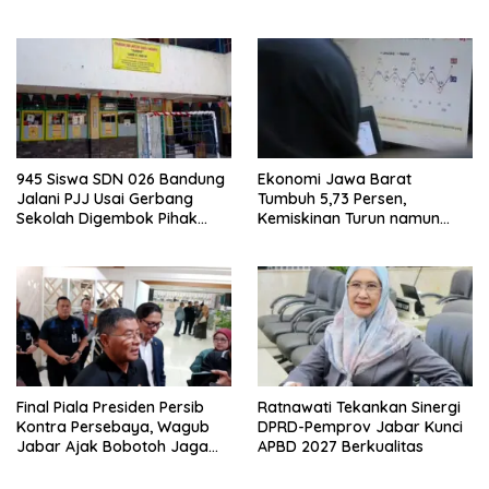
DPD Segera Dibuka
Gubernur Dedi Urus Desa
945 Siswa SDN 026 Bandung
Ekonomi Jawa Barat
Jalani PJJ Usai Gerbang
Tumbuh 5,73 Persen,
Sekolah Digembok Pihak
Kemiskinan Turun namun
yang Klaim Ahli Waris
Ketimpangan Meningkat
Final Piala Presiden Persib
Ratnawati Tekankan Sinergi
Kontra Persebaya, Wagub
DPRD-Pemprov Jabar Kunci
Jabar Ajak Bobotoh Jaga
APBD 2027 Berkualitas
Ketertiban