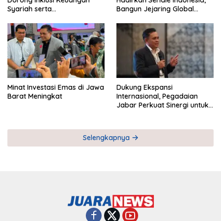
Dorong Inklusi Keuangan
Hadirkan Seriale Indonesia,
Syariah serta
Bangun Jejaring Global
Pemberdayaan UMKM
Industri Serial
Minat Investasi Emas di Jawa
Dukung Ekspansi
Barat Meningkat
Internasional, Pegadaian
Jabar Perkuat Sinergi untuk
Keberhasilan Pegadaian
Timor Leste
Selengkapnya