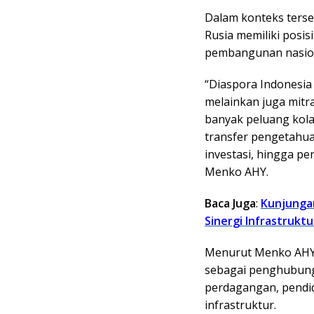
Dalam konteks terse
Rusia memiliki posis
pembangunan nasion
“Diaspora Indonesia
melainkan juga mitr
banyak peluang kola
transfer pengetahua
investasi, hingga pe
Menko AHY.
Baca Juga
:
Kunjunga
Sinergi Infrastruktu
Menurut Menko AHY, 
sebagai penghubung 
perdagangan, pendidi
infrastruktur.