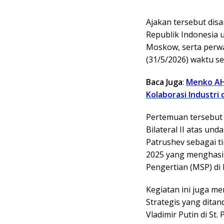
Ajakan tersebut di
Republik Indonesia u
Moskow, serta perwa
(31/5/2026) waktu s
Baca Juga
:
Menko AH
Kolaborasi Industri 
Pertemuan tersebut 
Bilateral II atas un
Patrushev sebagai ti
2025 yang menghas
Pengertian (MSP) di 
Kegiatan ini juga me
Strategis yang dita
Vladimir Putin di St