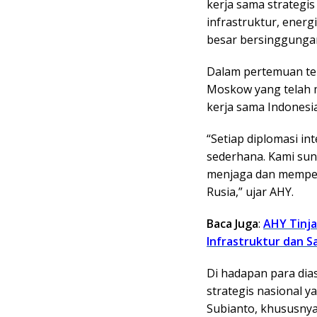
kerja sama strategis
infrastruktur, ener
besar bersinggunga
Dalam pertemuan te
Moskow yang telah 
kerja sama Indonesia
“Setiap diplomasi i
sederhana. Kami su
menjaga dan memper
Rusia,” ujar AHY.
Baca Juga
:
AHY Tinj
Infrastruktur dan S
Di hadapan para di
strategis nasional y
Subianto, khususny