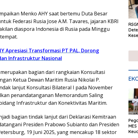
sampaikan Menko AHY saat bertemu Duta Besar
ntuk Federasi Rusia Jose A.M. Tavares, jajaran KBRI
RSGM
kilan diaspora Indonesia di Rusia pada Minggu
Dete
Kese
etempat.
mela
di S
Y Apresiasi Transformasi PT PAL, Dorong
dan Infrastruktur Nasional
merupakan bagian dari rangkaian Konsultasi
EKO
dangan Ketua Dewan Maritim Rusia Nikolai P.
ndak lanjut Konsultasi Bilateral I pada November
ilkan penandatanganan Memorandum Saling
bidang Infrastruktur dan Konektivitas Maritim.
njadi bagian tindak lanjut dari Deklarasi Kemitraan
Peg
ndatangani Presiden Prabowo Subianto dan Presiden
MES 
Keu
. Petersburg, 19 Juni 2025, yang mencakup 18 sektor
ser