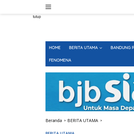
Langsung
ke
konten
tutup
HOME
BERITA UTAMA
BANDUNG R
FENOMENA
Beranda
BERITA UTAMA
BERITA UTAMA