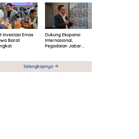
M
Global Industri Serial
t Investasi Emas
Dukung Ekspansi
awa Barat
Internasional,
ngkat
Pegadaian Jabar
Perkuat Sinergi untuk
Keberhasilan
Pegadaian Timor
Selengkapnya
Leste