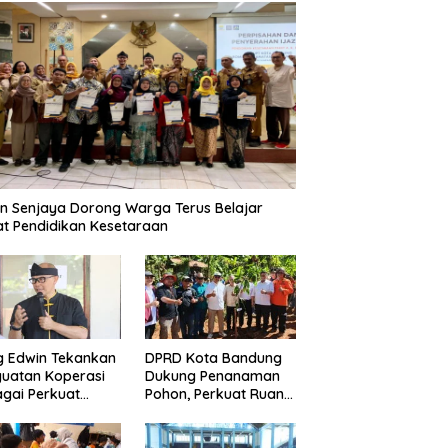
n Senjaya Dorong Warga Terus Belajar
t Pendidikan Kesetaraan
g Edwin Tekankan
DPRD Kota Bandung
uatan Koperasi
Dukung Penanaman
gai Perkuat
Pohon, Perkuat Ruang
nomi Kerakyatan
Terbuka Hijau