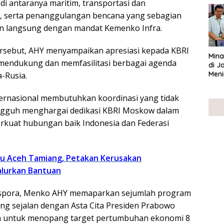
 di antaranya maritim, transportasi dan
UMK
gi, serta penanggulangan bencana yang sebagian
n langsung dengan mandat Kemenko Infra.
rsebut, AHY menyampaikan apresiasi kepada KBRI
Mina
mendukung dan memfasilitasi berbagai agenda
di J
Meni
-Rusia.
nternasional membutuhkan koordinasi yang tidak
ngguh menghargai dedikasi KBRI Moskow dalam
kuat hubungan baik Indonesia dan Federasi
au Aceh Tamiang, Petakan Kerusakan
alurkan Bantuan
aspora, Menko AHY memaparkan sejumlah program
ang sejalan dengan Asta Cita Presiden Prabowo
a untuk menopang target pertumbuhan ekonomi 8