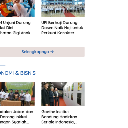
 Unjani Dorong
UPI Berhaji Dorong
ksi Dini
Dosen Naik Haji untuk
hatan Gigi Anak
Perkuat Karakter
lui Pemeriksaan
Akademik
ekolah
Selengkapnya
NOMI & BISNIS
adaian Jabar dan
Goethe Institut
Dorong Inklusi
Bandung Hadirkan
angan Syariah
Seriale Indonesia,
ta Pemberdayaan
Bangun Jejaring