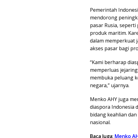
Pemerintah Indonesia
mendorong peningka
pasar Rusia, sepert
produk maritim. Kare
dalam memperkuat j
akses pasar bagi pr
“Kami berharap dias
memperluas jejaring
membuka peluang ke
negara,” ujarnya.
Menko AHY juga men
diaspora Indonesia d
bidang keahlian da
nasional.
Baca Juga
:
Menko AH