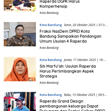
Raperda DGPK Harus
Komperhensip
Kota Bandung
Kota Bandung
Senin, 20 Oktober 2025 | 07:32
WIB
Fraksi NasDem DPRD Kota
Bandung Sampaikan Pandangan
Umum Usulan 4 Raperda
Kota Bandung
Kota Bandung
Jumat, 17 Oktober 2025 | 19:50
WIB
Siti Marfu’ah: Usulan Raperda
Harus Pertimbangkan Aspek
Strategis
Kota Bandung
Kota Bandung
Rabu, 15 Oktober 2025 | 09:52
WIB
Raperda Grand Design
pembangunan keluarga Dapat
Dukungan dari Fraksi Golkar DPRD