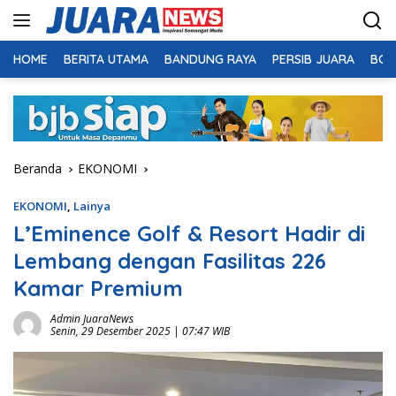
Langsung
ke
konten
HOME
BERITA UTAMA
BANDUNG RAYA
PERSIB JUARA
BOL
Beranda
EKONOMI
EKONOMI
,
Lainya
L’Eminence Golf & Resort Hadir di
Lembang dengan Fasilitas 226
Kamar Premium
Admin JuaraNews
Senin, 29 Desember 2025 | 07:47 WIB