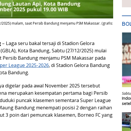
BO
/12/2025) malam, saat Persib Bandung menjamu PSM Makassar. (grafis:
g
– Laga seru bakal tersaji di Stadion Gelora
(GBLA), Kota Bandung, Sabtu (27/12/2025) mulai
aat Persib Bandung menjamu PSM Makassar pada
per League 2025-2026
, di Stadion Gelora Bandung
Kota Bandung.
a digelar pada awal November 2025 tersebut
rena merupakan kesempatan pertama bagi Persib
Sabtu
Indo
uduki puncak klasemen sementara Super League
sete
, Maung Bandung menempati posisi 2 dengan raihan
Kita
aut 3 poin dari pemuncak klasemen, Borneo FC yang