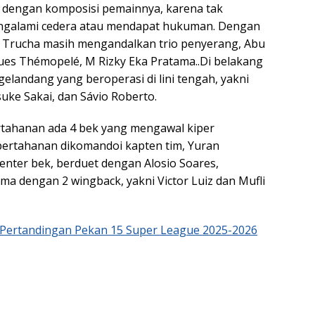
dengan komposisi pemainnya, karena tak
galami cedera atau mendapat hukuman. Dengan
h Trucha masih mengandalkan trio penyerang, Abu
ues Thémopelé, M Rizky Eka Pratama..Di belakang
 gelandang yang beroperasi di lini tengah, yakni
uke Sakai, dan Sávio Roberto.
ertahanan ada 4 bek yang mengawal kiper
pertahanan dikomandoi kapten tim, Yuran
center bek, berduet dengan Alosio Soares,
ma dengan 2 wingback, yakni Victor Luiz dan Mufli
l Pertandingan Pekan 15 Super League 2025-2026