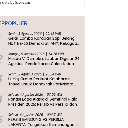
ve data by
Scoreaxis
ERPOPULER
Senin, 3 Agustus 2026 | 09:42 WIB
Gelar Lomba Karapan Sapi Jelang
HUT ke-25 Demokrat, AHY: Kekayaan
Budaya Nusantara Harus Dijaga dan
Diwariskan
2
Minggu, 9 Agustus 2026 | 14:16 WIB
Musda VI Demokrat Jabar Digelar 24
Agustus, Pendaftaran Calon Ketua
DPD Segera Dibuka
3
Senin, 3 Agustus 2026 | 20:54 WIB
Lucky Group Perkuat Kolaborasi
Travel untuk Dongkrak Pariwisata
Jawa Barat
4
Selasa, 4 Agustus 2026 | 07:06 WIB
Panas! Laga Klasik di Semifinal Piala
Presiden 2026: Persib vs Persija dan
Persebaya vs Arema
5
Selasa, 4 Agustus 2026 | 09:37 WIB
PERSIB BANDUNG VS PERSIJA
JAKARTA: Targetkan Kemenangan di