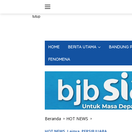
Langsung
ke
konten
tutup
HOME
BERITA UTAMA
BANDUNG R
FENOMENA
Beranda
HOT NEWS
HOT NEWS
,
Lainya
,
PERSIB JUARA