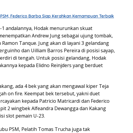
ri PSM, Federico Barba Siap Kerahkan Kemampuan Terbaik
-1 andalannya, Hodak menurunkan skuat
 menempatkan Andrew Jung sebagai ujung tombak,
Ramon Tanque. Jung akan di layani 3 gelandang
erguinho dan Uilliam Barros Pereira di posisi sayap,
erdiri di tengah. Untuk posisi gelandang, Hodak
kannya kepada Elidno Reinjders yang berduet
lakang, ada 4 bek yang akan mengawal kiper Teja
ah on fire. Keempat bek tersebut, yakni duet
rcayakan kepada Patricio Matricardi dan Federico
apit 2 wingbek Alfeandra Dewangga dan Kakang
si slot pemain U-23.
kubu PSM, Pelatih Tomas Trucha juga tak