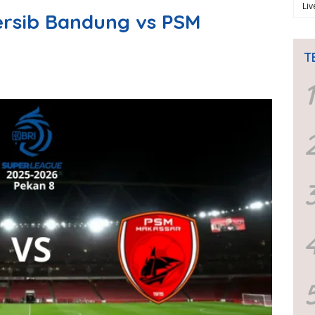
Li
ersib Bandung vs PSM
T
1