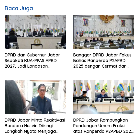
Baca Juga
DPRD dan Gubernur Jabar
Banggar DPRD Jabar Fokus
Sepakati KUA-PPAS APBD
Bahas Ranperda P2APBD
2027, Jadi Landasan
2025 dengan Cermat dan
Penyusunan Anggaran
Tepat Waktu
Daerah
DPRD Jabar Minta Reaktivasi
DPRD Jabar Rampungkan
Bandara Husein Diiringi
Pandangan Umum Fraksi
Langkah Nyata Menjaga
atas Ranperda P2APBD 2025,
Keberlangsungan BIJB
Jawaban Gubernur