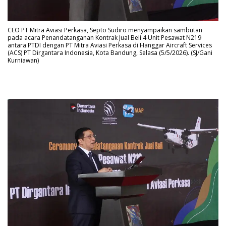
CEO PT Mitra Aviasi Perkasa, Septo Sudiro menyampaikan sambutan
pada acara Penandatanganan Kontrak Jual Beli 4 Unit Pesawat N219
antara PTDI dengan PT Mitra Aviasi Perkasa di Hanggar Aircraft Services
(ACS) PT Dirgantara Indonesia, Kota Bandung, Selasa (5/5/2026). (SJ/Gani
Kurniawan)