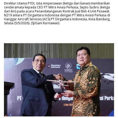
Direktur Utama PTDI, Gita Amperiawan (ketiga dari kanan) memberikan
cenderamata kepada CEO PT Mitra Aviasi Perkasa, Septo Sudiro (ketiga
dari kiri) pada acara Penandatanganan Kontrak Jual Beli 4 Unit Pesawat
N219 antara PT Dirgantara Indonesia dengan PT Mitra Aviasi Perkasa di
Hanggar Aircraft Services (ACS) PT Dirgantara Indonesia, Kota Bandung,
Selasa (5/5/2026). (SJ/Gani Kurniawan)