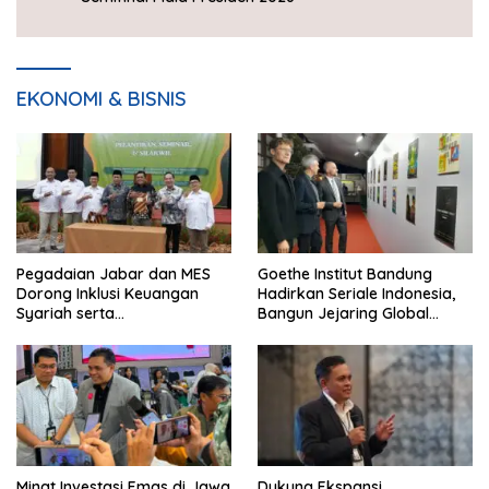
EKONOMI & BISNIS
Pegadaian Jabar dan MES
Goethe Institut Bandung
Dorong Inklusi Keuangan
Hadirkan Seriale Indonesia,
Syariah serta
Bangun Jejaring Global
Pemberdayaan UMKM
Industri Serial
Minat Investasi Emas di Jawa
Dukung Ekspansi