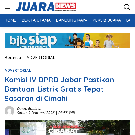
Langsung
ke
konten
HOME
BERITA UTAMA
BANDUNG RAYA
PERSIB JUARA
BOL
Beranda
ADVERTORIAL
ADVERTORIAL
Komisi IV DPRD Jabar Pastikan
Bantuan Listrik Gratis Tepat
Sasaran di Cimahi
Dasep Rohimat
Sabtu, 7 Februari 2026 | 08:55 WIB