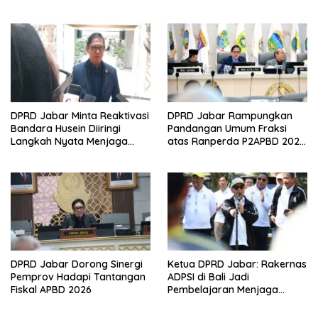
Penyusunan Anggaran
Tepat Waktu
Daerah
DPRD Jabar Minta Reaktivasi
DPRD Jabar Rampungkan
Bandara Husein Diiringi
Pandangan Umum Fraksi
Langkah Nyata Menjaga
atas Ranperda P2APBD 2025,
Keberlangsungan BIJB
Jawaban Gubernur
Kertajati
Dijadwalkan 7 Juli
DPRD Jabar Dorong Sinergi
Ketua DPRD Jabar: Rakernas
Pemprov Hadapi Tantangan
ADPSI di Bali Jadi
Fiskal APBD 2026
Pembelajaran Menjaga
Keseimbangan
Pembangunan dan Alam