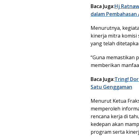
Baca Juga:
Hj Ratnaw
dalam Pembahasan 
Menurutnya, kegiata
kinerja mitra komisi
yang telah ditetapka
“Guna memastikan p
memberikan manfaat 
Baca Juga:
Tring! Do
Satu Genggaman
Menurut Ketua Fraks
memperoleh informa
rencana kerja di tah
kedepan akan mamp
program serta kinerj