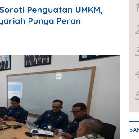
1
r Soroti Penguatan UMKM,
Syariah Punya Peran
BA