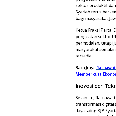
sektor produktif d
Syariah terus berk
bagi masyarakat Jawa
Ketua Fraksi Parta
penguatan sektor 
permodalan, tetapi j
masyarakat semakin
tersedia.
Baca Juga
:
Ratnawati
Memperkuat Ekono
Inovasi dan Te
Selain itu, Ratnawat
transformasi digita
daya saing BJB Syar