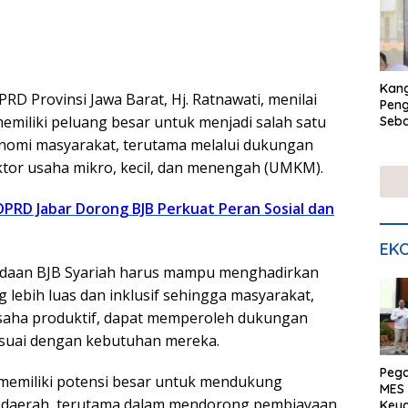
Kan
PRD Provinsi Jawa Barat, Hj. Ratnawati, menilai
Peng
emiliki peluang besar untuk menjadi salah satu
Seba
Eko
nomi masyarakat, terutama melalui dukungan
tor usaha mikro, kecil, dan menengah (UMKM).
I DPRD Jabar Dorong BJB Perkuat Peran Sosial dan
EKO
daan BJB Syariah harus mampu menghadirkan
 lebih luas dan inklusif sehingga masyarakat,
saha produktif, dapat memperoleh dukungan
suai dengan kebutuhan mereka.
Peg
memiliki potensi besar untuk mendukung
MES 
daerah, terutama dalam mendorong pembiayaan
Keu