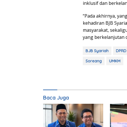
inklusif dan berkelan
“Pada akhirnya, yan
kehadiran BJB Syari
masyarakat, sekali
yang berkelanjutan 
BJB Syariah
DPRD
Soreang
UMKM
Baca Juga