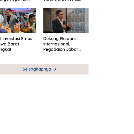
ta Pemberdayaan
Bangun Jejaring
M
Global Industri Serial
t Investasi Emas
Dukung Ekspansi
awa Barat
Internasional,
ngkat
Pegadaian Jabar
Perkuat Sinergi untuk
Keberhasilan
Pegadaian Timor
Selengkapnya
Leste