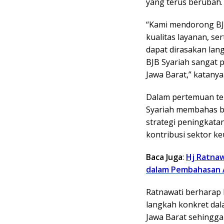
yang terus berubah.
“Kami mendorong BJB
kualitas layanan, 
dapat dirasakan lan
BJB Syariah sangat
Jawa Barat,” katanya
Dalam pertemuan ter
Syariah membahas be
strategi peningkata
kontribusi sektor 
Baca Juga
:
Hj Ratnaw
dalam Pembahasan 
Ratnawati berharap 
langkah konkret da
Jawa Barat sehing