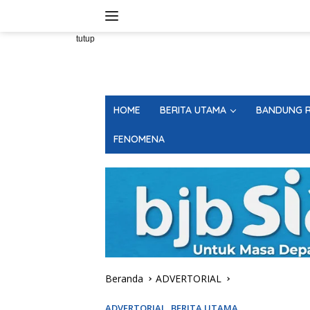
Langsung
ke
konten
tutup
HOME
BERITA UTAMA
BANDUNG R
FENOMENA
Beranda
ADVERTORIAL
ADVERTORIAL
,
BERITA UTAMA