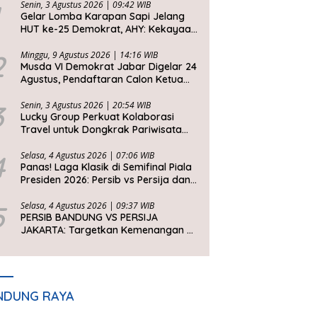
Senin, 3 Agustus 2026 | 09:42 WIB
Gelar Lomba Karapan Sapi Jelang
HUT ke-25 Demokrat, AHY: Kekayaan
Budaya Nusantara Harus Dijaga dan
Diwariskan
2
Minggu, 9 Agustus 2026 | 14:16 WIB
Musda VI Demokrat Jabar Digelar 24
Agustus, Pendaftaran Calon Ketua
DPD Segera Dibuka
3
Senin, 3 Agustus 2026 | 20:54 WIB
Lucky Group Perkuat Kolaborasi
Travel untuk Dongkrak Pariwisata
Jawa Barat
4
Selasa, 4 Agustus 2026 | 07:06 WIB
Panas! Laga Klasik di Semifinal Piala
Presiden 2026: Persib vs Persija dan
Persebaya vs Arema
5
Selasa, 4 Agustus 2026 | 09:37 WIB
PERSIB BANDUNG VS PERSIJA
JAKARTA: Targetkan Kemenangan di
Setiap Laga
NDUNG RAYA