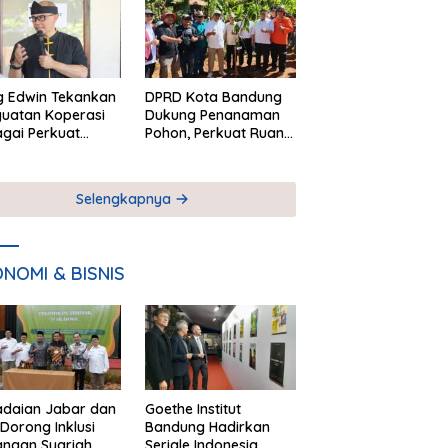
Kesetaraan
g Edwin Tekankan
DPRD Kota Bandung
uatan Koperasi
Dukung Penanaman
gai Perkuat
Pohon, Perkuat Ruang
nomi Kerakyatan
Terbuka Hijau
Selengkapnya
NOMI & BISNIS
adaian Jabar dan
Goethe Institut
Dorong Inklusi
Bandung Hadirkan
angan Syariah
Seriale Indonesia,