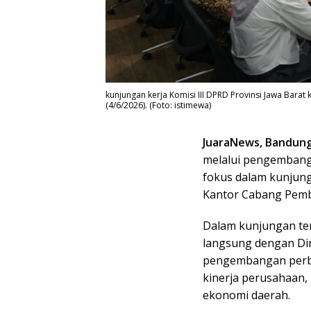
kunjungan kerja Komisi III DPRD Provinsi Jawa Bara
(4/6/2026). (Foto: istimewa)
JuaraNews, Bandun
melalui pengembanga
fokus dalam kunjunga
Kantor Cabang Pemba
Dalam kunjungan ter
langsung dengan Di
pengembangan perban
kinerja perusahaan
ekonomi daerah.