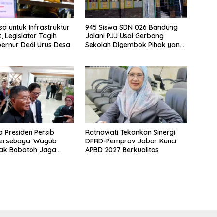
a untuk Infrastruktur
945 Siswa SDN 026 Bandung
, Legislator Tagih
Jalani PJJ Usai Gerbang
bernur Dedi Urus Desa
Sekolah Digembok Pihak yang
Klaim Ahli Waris
la Presiden Persib
Ratnawati Tekankan Sinergi
Persebaya, Wagub
DPRD-Pemprov Jabar Kunci
jak Bobotoh Jaga
APBD 2027 Berkualitas
an