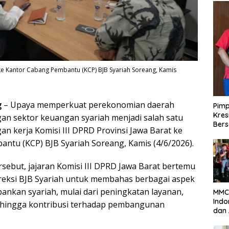
t ke Kantor Cabang Pembantu (KCP) BJB Syariah Soreang, Kamis
g
– Upaya memperkuat perekonomian daerah
Pimp
Kres
n sektor keuangan syariah menjadi salah satu
Ber
n kerja Komisi III DPRD Provinsi Jawa Barat ke
ntu (KCP) BJB Syariah Soreang, Kamis (4/6/2026).
sebut, jajaran Komisi III DPRD Jawa Barat bertemu
reksi BJB Syariah untuk membahas berbagai aspek
kan syariah, mulai dari peningkatan layanan,
MMC 
Indo
, hingga kontribusi terhadap pembangunan
dan 
38 d