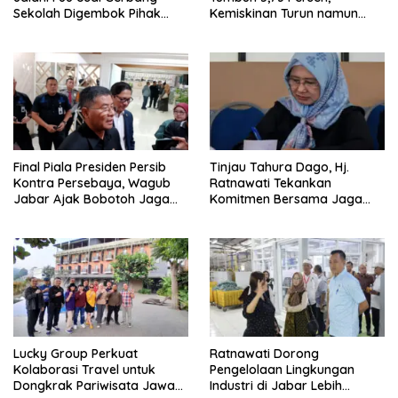
Sekolah Digembok Pihak
Kemiskinan Turun namun
yang Klaim Ahli Waris
Ketimpangan Meningkat
Final Piala Presiden Persib
Tinjau Tahura Dago, Hj.
Kontra Persebaya, Wagub
Ratnawati Tekankan
Jabar Ajak Bobotoh Jaga
Komitmen Bersama Jaga
Ketertiban
Kawasan Konservasi
Lucky Group Perkuat
Ratnawati Dorong
Kolaborasi Travel untuk
Pengelolaan Lingkungan
Dongkrak Pariwisata Jawa
Industri di Jabar Lebih