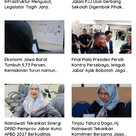
Infrastruktur Menyusut,
Jalani PJJ Usai Gerbang
Legislator Tagih Janji
Sekolah Digembok Pihak
Gubernur Dedi Urus Desa
yang Klaim Ahli Waris
Ekonomi Jawa Barat
Final Piala Presiden Persib
Tumbuh 5,73 Persen,
Kontra Persebaya, Wagub
Kemiskinan Turun namun
Jabar Ajak Bobotoh Jaga
Ketimpangan Meningkat
Ketertiban
Ratnawati Tekankan Sinergi
Tinjau Tahura Dago, Hj.
DPRD-Pemprov Jabar Kunci
Ratnawati Tekankan
APBD 2027 Berkualitas
Komitmen Bersama Jaga