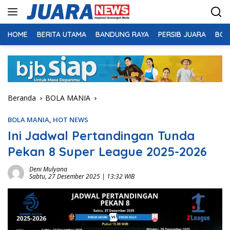
Langsung
ke
konten
HOME
BERITA UTAMA
BANDUNG RAYA
PERSIB JUARA
BOL
Beranda
BOLA MANIA
BOLA MANIA
,
HOT NEWS
Ini Jadwal Pertandingan Tunda
Pekan 8 Super League 2025-2026
Deni Mulyana
Sabtu, 27 Desember 2025 | 13:32 WIB