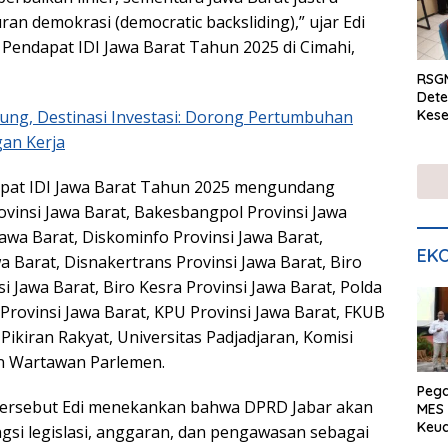
n demokrasi (democratic backsliding),” ujar Edi
Pendapat IDI Jawa Barat Tahun 2025 di Cimahi,
RSGM
Dete
Kese
ung, Destinasi Investasi: Dorong Pertumbuhan
mela
an Kerja
di S
pat IDI Jawa Barat Tahun 2025 mengundang
ovinsi Jawa Barat, Bakesbangpol Provinsi Jawa
Jawa Barat, Diskominfo Provinsi Jawa Barat,
EKO
 Barat, ⁠Disnakertrans Provinsi Jawa Barat, ⁠Biro
 Jawa Barat, Biro Kesra Provinsi Jawa Barat, Polda
Provinsi Jawa Barat, ⁠KPU Provinsi Jawa Barat, FKUB
ikiran Rakyat, Universitas Padjadjaran, Komisi
an Wartawan Parlemen.
Peg
ersebut Edi menekankan bahwa DPRD Jabar akan
MES 
Keu
si legislasi, anggaran, dan pengawasan sebagai
ser