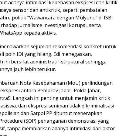
ebut adanya intimidasi kebebasan ekspresi dan kritik
daya sensor dan antikritik, seperti pembatalan
atire politik “Wawancara dengan Mulyono” di ISBI
hadap jurnalisme investigasi korupsi, serta
a WhatsApp kepada aktivis.
r menawarkan sejumlah rekomendasi konkret untuk
 poin IDI yang hilang. Edi menegaskan,
 ini bersifat administratif-struktural sehingga
annya jauh lebih terukur.
baruan Nota Kesepahaman (MoU) perlindungan
ekspresi antara Pemprov Jabar, Polda Jabar,
traS. Langkah ini penting untuk menjamin kritik
asiswa, dan ekspresi seniman tidak dikriminalisasi
 kepolisian dan Satpol PP dituntut menerapkan
 Procedure (SOP) penanganan demonstrasi yang
if, tanpa membiarkan adanya intimidasi dari aktor