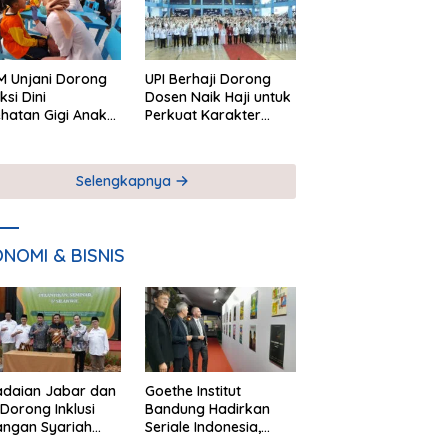
 Unjani Dorong
UPI Berhaji Dorong
ksi Dini
Dosen Naik Haji untuk
hatan Gigi Anak
Perkuat Karakter
lui Pemeriksaan
Akademik
ekolah
Selengkapnya
NOMI & BISNIS
adaian Jabar dan
Goethe Institut
Dorong Inklusi
Bandung Hadirkan
angan Syariah
Seriale Indonesia,
ta Pemberdayaan
Bangun Jejaring