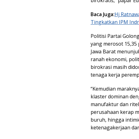
birokratis,” papar Edi
Baca Juga:
Hj Ratnaw
Tingkatkan IPM Ind
Politisi Partai Golo
yang merosot 15,35 p
Jawa Barat menunju
ranah ekonomi, polit
birokrasi masih dido
tenaga kerja peremp
“Kemudian maraknya 
klaster dominan deng
manufaktur dan ritel
perusahaan kerap me
buruh, hingga intim
ketenagakerjaan dari