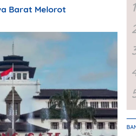
1
a Barat Melorot
BA